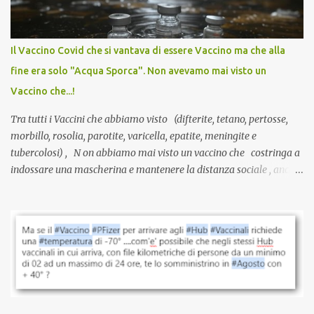
larga scala, ancora oggetto di studio e di discussione
internazionale serve solo una firma. La tua. Lo si somministra
anche a persone sane, giovani, senza fattori di rischio, spesso già
Il Vaccino Covid che si vantava di essere Vaccino ma che alla
guarite da un’infezione naturale . Ma non serve una visita, non
fine era solo "Acqua Sporca". Non avevamo mai visto un
serve una prescrizione. Non c’è diagnosi. Non c’è presa in carico.
Vaccino che...!
L’unico atto richiesto è una fi...
Tra tutti i Vaccini che abbiamo visto (difterite, tetano, pertosse,
morbillo, rosolia, parotite, varicella, epatite, meningite e
tubercolosi) , N on abbiamo mai visto un vaccino che costringa a
indossare una mascherina e mantenere la distanza sociale , anche
quando eri completamente vaccinato… Non avevamo mai sentito
parlare di un vaccino che diffonda il virus anche dopo la
vaccinazione. Non avevamo mai sentito parlare di ricompense,
sconti, incentivi per vaccinarsi. Non avevamo mai visto
discriminazioni per coloro che non l’hanno fatto. Se non sei stato
vaccinato, nessuno aveva prima cercato di farti sentire una
persona cattiva. Non avevamo mai visto un vaccino che minacci le
relazioni tra familiari, colleghi e amici. Non avevamo mai visto un