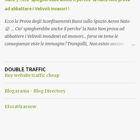
ad abbattere i Velivoli invasori !
Ecco la Prova degli Sconfinamenti Russi sullo Spazio Aereo Nato
😛 ... Cio' spiegherebbe anche il perche' la Nato Non prova ad
abbattere i Velivoli invadenti ed invasori... forse ne teme le
conseguenze viste le immagini ! Tranquilli, Non esiste ancora
alcuna notizia di un'invasione dello spazio aereo NATO da parte di
un robot chiamato "Goldrake"; questo evento sembra essere
ancora una fantasia Nato o forse una "False Flag", per provocare
DOUBLE TRAFFIC
una guerra mondiale che difficilmente da menti sane, potrebbe
Buy website traffic cheap
scoccare ! !
Blogarama - Blog Directory
EforaVirarsow