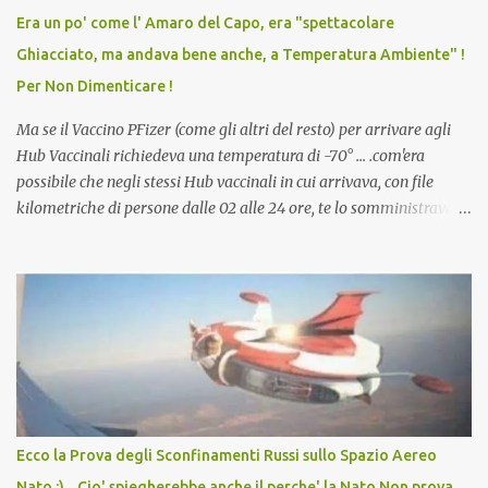
vaccino usato per minacciare i mezzi di sussistenza, il lavoro o la
Era un po' come l' Amaro del Capo, era "spettacolare
scuola. Non avevamo mai visto un vaccino che permettesse a un
Ghiacciato, ma andava bene anche, a Temperatura Ambiente" !
dodicenne di ignorare il consenso dei genitori. Dopo tutti i vaccini
Per Non Dimenticare !
che abbiamo elencato sopra...
Ma se il Vaccino PFizer (come gli altri del resto) per arrivare agli
Hub Vaccinali richiedeva una temperatura di -70° ... .com'era
possibile che negli stessi Hub vaccinali in cui arrivava, con file
kilometriche di persone dalle 02 alle 24 ore, te lo somministravano
in Agosto con + 40° ? Ricordate i Camioncini di Gelati affittati per
lo scopo della temperatura? Qualcuno a suo tempo ribattezzo' il
Vaccino come: l' Amaro del Capo, era "spettacolare Ghiacciato, ma
andava bene anche, a Temperatura Ambiente"! Riproponiamo
l'articolo per NON Dimenticare!
Ecco la Prova degli Sconfinamenti Russi sullo Spazio Aereo
Nato :) ...Cio' spiegherebbe anche il perche' la Nato Non prova