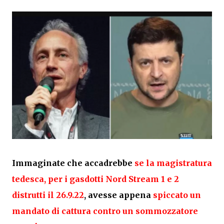
Immaginate che accadrebbe
se la magistratura
tedesca, per i gasdotti Nord Stream 1 e 2
distrutti il 26.9.22
, avesse appena
spiccato un
mandato di cattura contro un sommozzatore