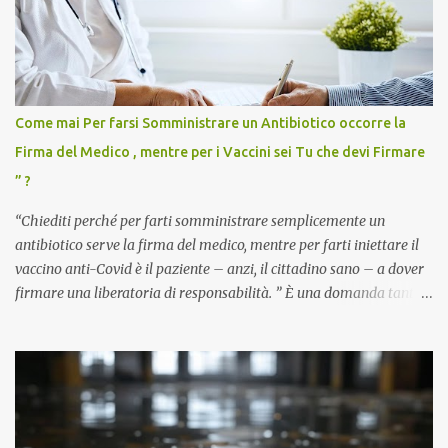
Come mai Per farsi Somministrare un Antibiotico occorre la
Firma del Medico , mentre per i Vaccini sei Tu che devi Firmare
” ?
“Chiediti perché per farti somministrare semplicemente un
antibiotico serve la firma del medico, mentre per farti iniettare il
vaccino anti-Covid è il paziente – anzi, il cittadino sano – a dover
firmare una liberatoria di responsabilità. ” È una domanda tanto
semplice quanto devastante quella posta dal dottor Andrea
Stramezzi, medico, che ha curato migliaia di pazienti durante la
pandemia. Un interrogativo che dovrebbe scuotere chiunque abbia
ancora il coraggio di pensare con la propria testa. Per il vaccino
anti-Covid, un pro-farmaco, con autorizzazione condizionata,
sviluppato in tempi record, con tecnologie mai utilizzate prima su