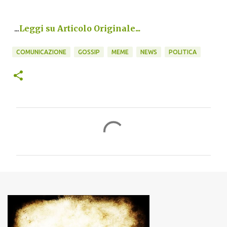
...
Leggi su Articolo Originale...
COMUNICAZIONE
GOSSIP
MEME
NEWS
POLITICA
C
o
m
m
e
n
t
i