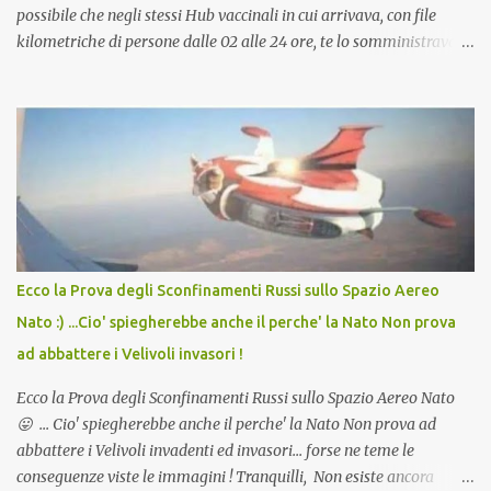
possibile che negli stessi Hub vaccinali in cui arrivava, con file
kilometriche di persone dalle 02 alle 24 ore, te lo somministravano
in Agosto con + 40° ? Ricordate i Camioncini di Gelati affittati per
lo scopo della temperatura? Qualcuno a suo tempo ribattezzo' il
Vaccino come: l' Amaro del Capo, era "spettacolare Ghiacciato, ma
andava bene anche, a Temperatura Ambiente"! Riproponiamo
l'articolo per NON Dimenticare!
Ecco la Prova degli Sconfinamenti Russi sullo Spazio Aereo
Nato :) ...Cio' spiegherebbe anche il perche' la Nato Non prova
ad abbattere i Velivoli invasori !
Ecco la Prova degli Sconfinamenti Russi sullo Spazio Aereo Nato
😛 ... Cio' spiegherebbe anche il perche' la Nato Non prova ad
abbattere i Velivoli invadenti ed invasori... forse ne teme le
conseguenze viste le immagini ! Tranquilli, Non esiste ancora