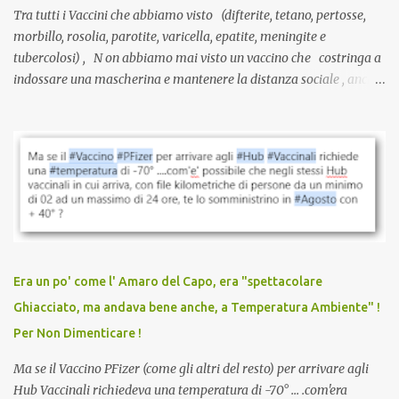
Tra tutti i Vaccini che abbiamo visto (difterite, tetano, pertosse,
morbillo, rosolia, parotite, varicella, epatite, meningite e
tubercolosi) , N on abbiamo mai visto un vaccino che costringa a
indossare una mascherina e mantenere la distanza sociale , anche
quando eri completamente vaccinato… Non avevamo mai sentito
parlare di un vaccino che diffonda il virus anche dopo la
vaccinazione. Non avevamo mai sentito parlare di ricompense,
sconti, incentivi per vaccinarsi. Non avevamo mai visto
discriminazioni per coloro che non l’hanno fatto. Se non sei stato
vaccinato, nessuno aveva prima cercato di farti sentire una
persona cattiva. Non avevamo mai visto un vaccino che minacci le
relazioni tra familiari, colleghi e amici. Non avevamo mai visto un
vaccino usato per minacciare i mezzi di sussistenza, il lavoro o la
Era un po' come l' Amaro del Capo, era "spettacolare
scuola. Non avevamo mai visto un vaccino che permettesse a un
Ghiacciato, ma andava bene anche, a Temperatura Ambiente" !
dodicenne di ignorare il consenso dei genitori. Dopo tutti i vaccini
Per Non Dimenticare !
che abbiamo elencato sopra...
Ma se il Vaccino PFizer (come gli altri del resto) per arrivare agli
Hub Vaccinali richiedeva una temperatura di -70° ... .com'era