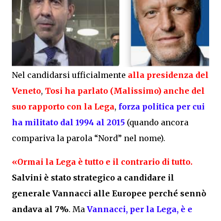
Nel candidarsi ufficialmente
alla presidenza del
Veneto
,
Tosi ha parlato (Malissimo) anche del
suo rapporto con la Lega
,
forza politica per cui
ha militato dal 1994 al 2015
(quando ancora
compariva la parola “Nord” nel nome).
«Ormai la Lega è tutto e il contrario di tutto.
Salvini è stato strategico a candidare il
generale Vannacci alle Europee perché sennò
andava al 7%
. Ma
Vannacci, per la Lega, è e