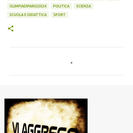
OLIMPIADIPARIGI2024
POLITICA
SCIENZA
SCUOLA E DIDATTICA
SPORT
C
o
m
m
e
n
t
i