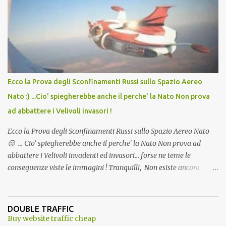
Vaccino come: l' Amaro del Capo, era "spettacolare Ghiacciato, ma
andava bene anche, a Temperatura Ambiente"! Riproponiamo
l'articolo per NON Dimenticare!
Ecco la Prova degli Sconfinamenti Russi sullo Spazio Aereo
Nato :) ...Cio' spiegherebbe anche il perche' la Nato Non prova
ad abbattere i Velivoli invasori !
Ecco la Prova degli Sconfinamenti Russi sullo Spazio Aereo Nato
😛 ... Cio' spiegherebbe anche il perche' la Nato Non prova ad
abbattere i Velivoli invadenti ed invasori... forse ne teme le
conseguenze viste le immagini ! Tranquilli, Non esiste ancora
alcuna notizia di un'invasione dello spazio aereo NATO da parte di
un robot chiamato "Goldrake"; questo evento sembra essere
ancora una fantasia Nato o forse una "False Flag", per provocare
DOUBLE TRAFFIC
una guerra mondiale che difficilmente da menti sane, potrebbe
Buy website traffic cheap