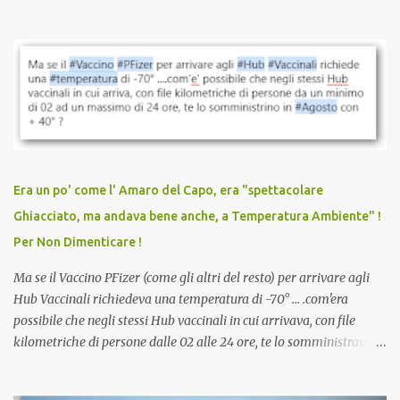
quando eri completamente vaccinato… Non avevamo mai sentito
parlare di un vaccino che diffonda il virus anche dopo la
vaccinazione. Non avevamo mai sentito parlare di ricompense,
sconti, incentivi per vaccinarsi. Non avevamo mai visto
discriminazioni per coloro che non l’hanno fatto. Se non sei stato
vaccinato, nessuno aveva prima cercato di farti sentire una
persona cattiva. Non avevamo mai visto un vaccino che minacci le
relazioni tra familiari, colleghi e amici. Non avevamo mai visto un
vaccino usato per minacciare i mezzi di sussistenza, il lavoro o la
Era un po' come l' Amaro del Capo, era "spettacolare
scuola. Non avevamo mai visto un vaccino che permettesse a un
Ghiacciato, ma andava bene anche, a Temperatura Ambiente" !
dodicenne di ignorare il consenso dei genitori. Dopo tutti i vaccini
Per Non Dimenticare !
che abbiamo elencato sopra...
Ma se il Vaccino PFizer (come gli altri del resto) per arrivare agli
Hub Vaccinali richiedeva una temperatura di -70° ... .com'era
possibile che negli stessi Hub vaccinali in cui arrivava, con file
kilometriche di persone dalle 02 alle 24 ore, te lo somministravano
in Agosto con + 40° ? Ricordate i Camioncini di Gelati affittati per
lo scopo della temperatura? Qualcuno a suo tempo ribattezzo' il