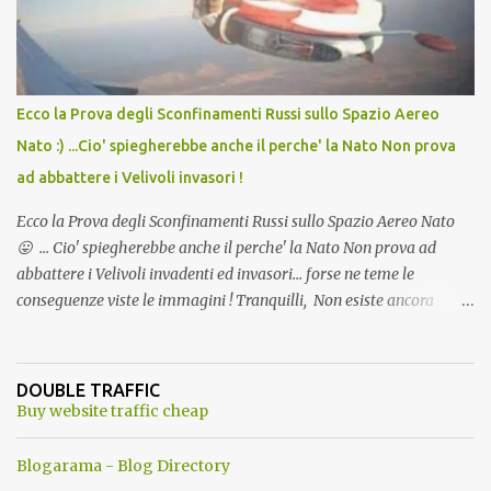
Ecco la Prova degli Sconfinamenti Russi sullo Spazio Aereo
Nato :) ...Cio' spiegherebbe anche il perche' la Nato Non prova
ad abbattere i Velivoli invasori !
Ecco la Prova degli Sconfinamenti Russi sullo Spazio Aereo Nato
😛 ... Cio' spiegherebbe anche il perche' la Nato Non prova ad
abbattere i Velivoli invadenti ed invasori... forse ne teme le
conseguenze viste le immagini ! Tranquilli, Non esiste ancora
alcuna notizia di un'invasione dello spazio aereo NATO da parte di
un robot chiamato "Goldrake"; questo evento sembra essere
ancora una fantasia Nato o forse una "False Flag", per provocare
DOUBLE TRAFFIC
una guerra mondiale che difficilmente da menti sane, potrebbe
Buy website traffic cheap
scoccare ! !
Blogarama - Blog Directory