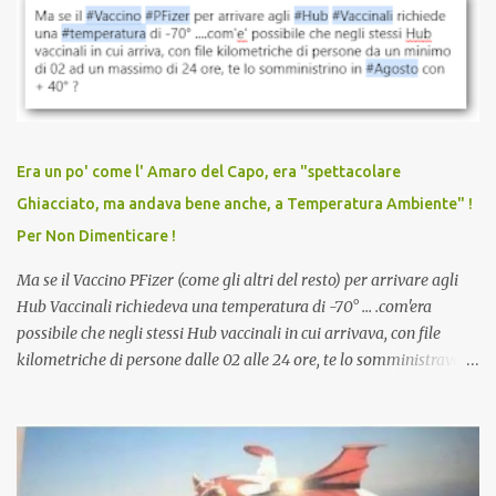
vaccinazione. Non avevamo mai sentito parlare di ricompense,
sconti, incentivi per vaccinarsi. Non avevamo mai visto
discriminazioni per coloro che non l’hanno fatto. Se non sei stato
vaccinato, nessuno aveva prima cercato di farti sentire una
persona cattiva. Non avevamo mai visto un vaccino che minacci le
relazioni tra familiari, colleghi e amici. Non avevamo mai visto un
vaccino usato per minacciare i mezzi di sussistenza, il lavoro o la
Era un po' come l' Amaro del Capo, era "spettacolare
scuola. Non avevamo mai visto un vaccino che permettesse a un
Ghiacciato, ma andava bene anche, a Temperatura Ambiente" !
dodicenne di ignorare il consenso dei genitori. Dopo tutti i vaccini
Per Non Dimenticare !
che abbiamo elencato sopra...
Ma se il Vaccino PFizer (come gli altri del resto) per arrivare agli
Hub Vaccinali richiedeva una temperatura di -70° ... .com'era
possibile che negli stessi Hub vaccinali in cui arrivava, con file
kilometriche di persone dalle 02 alle 24 ore, te lo somministravano
in Agosto con + 40° ? Ricordate i Camioncini di Gelati affittati per
lo scopo della temperatura? Qualcuno a suo tempo ribattezzo' il
Vaccino come: l' Amaro del Capo, era "spettacolare Ghiacciato, ma
andava bene anche, a Temperatura Ambiente"! Riproponiamo
l'articolo per NON Dimenticare!