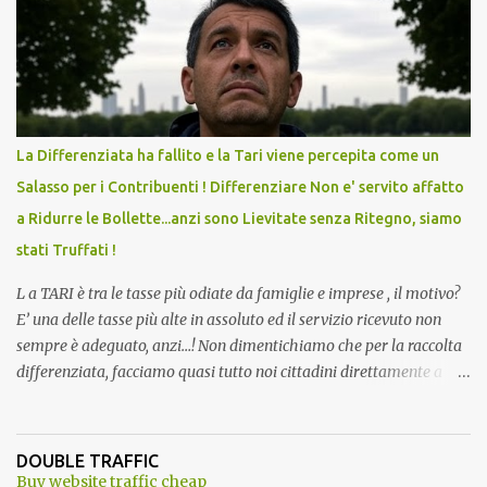
andava bene anche, a Temperatura Ambiente"! Riproponiamo
l'articolo per NON Dimenticare!
La Differenziata ha fallito e la Tari viene percepita come un
Salasso per i Contribuenti ! Differenziare Non e' servito affatto
a Ridurre le Bollette...anzi sono Lievitate senza Ritegno, siamo
stati Truffati !
L a TARI è tra le tasse più odiate da famiglie e imprese , il motivo?
E’ una delle tasse più alte in assoluto ed il servizio ricevuto non
sempre è adeguato, anzi…! Non dimentichiamo che per la raccolta
differenziata, facciamo quasi tutto noi cittadini direttamente a
casa, abbiamo dovuto trovare posto per tenere in casa una serie di
mastelli di vario colore (perché non tutti hanno un posto esterno
come terrazzi o giardini). Inoltre dobbiamo perdere tempo a
DOUBLE TRAFFIC
dividere tutti i materiali. ...e lo facevamo inizialmente anche con
Buy website traffic cheap