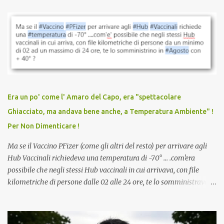
parlare di un vaccino che diffonda il virus anche dopo la
vaccinazione. Non avevamo mai sentito parlare di ricompense,
sconti, incentivi per vaccinarsi. Non avevamo mai visto
discriminazioni per coloro che non l’hanno fatto. Se non sei stato
vaccinato, nessuno aveva prima cercato di farti sentire una
persona cattiva. Non avevamo mai visto un vaccino che minacci le
relazioni tra familiari, colleghi e amici. Non avevamo mai visto un
vaccino usato per minacciare i mezzi di sussistenza, il lavoro o la
Era un po' come l' Amaro del Capo, era "spettacolare
scuola. Non avevamo mai visto un vaccino che permettesse a un
Ghiacciato, ma andava bene anche, a Temperatura Ambiente" !
dodicenne di ignorare il consenso dei genitori. Dopo tutti i vaccini
Per Non Dimenticare !
che abbiamo elencato sopra...
Ma se il Vaccino PFizer (come gli altri del resto) per arrivare agli
Hub Vaccinali richiedeva una temperatura di -70° ... .com'era
possibile che negli stessi Hub vaccinali in cui arrivava, con file
kilometriche di persone dalle 02 alle 24 ore, te lo somministravano
in Agosto con + 40° ? Ricordate i Camioncini di Gelati affittati per
lo scopo della temperatura? Qualcuno a suo tempo ribattezzo' il
Vaccino come: l' Amaro del Capo, era "spettacolare Ghiacciato, ma