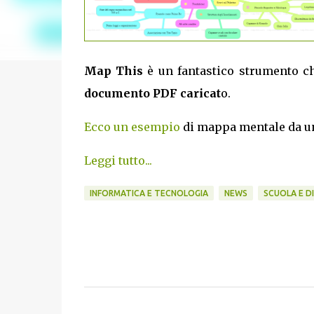
Map This
è un fantastico strumento c
documento PDF caricat
o.
Ecco un esempio
di mappa mentale da un
Leggi tutto...
INFORMATICA E TECNOLOGIA
NEWS
SCUOLA E D
C