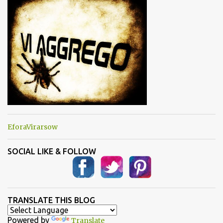
t
i
EforaVirarsow
SOCIAL LIKE & FOLLOW
TRANSLATE THIS BLOG
Powered by
Translate