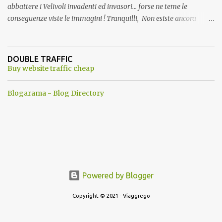
abbattere i Velivoli invadenti ed invasori... forse ne teme le
conseguenze viste le immagini ! Tranquilli, Non esiste ancora
alcuna notizia di un'invasione dello spazio aereo NATO da parte di
un robot chiamato "Goldrake"; questo evento sembra essere
ancora una fantasia Nato o forse una "False Flag", per provocare
DOUBLE TRAFFIC
una guerra mondiale che difficilmente da menti sane, potrebbe
Buy website traffic cheap
scoccare ! !
Blogarama - Blog Directory
Powered by Blogger
Copyright © 2021 - Viaggrego