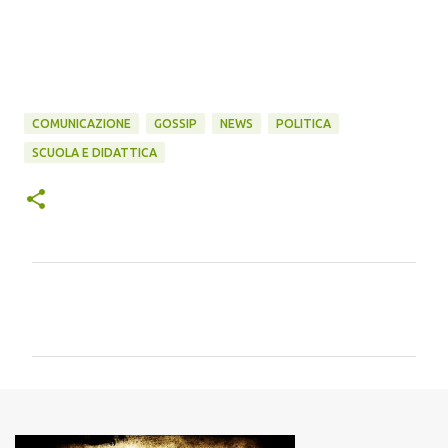
COMUNICAZIONE
GOSSIP
NEWS
POLITICA
SCUOLA E DIDATTICA
C
o
m
m
e
n