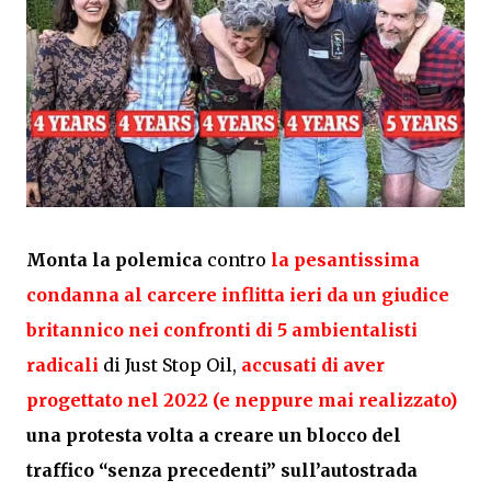
Monta la polemica
contro
la pesantissima
condanna al carcere inflitta ieri da un giudice
britannico nei confronti di 5 ambientalisti
radicali
di Just Stop Oil,
accusati di aver
progettato nel 2022 (e neppure mai realizzato)
una protesta volta a creare un blocco del
traffico “senza precedenti” sull’autostrada