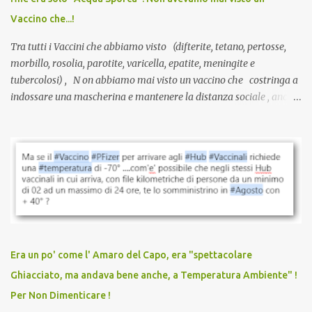
serve una prescrizione. Non c’è diagnosi. Non c’è presa in carico.
Vaccino che...!
L’unico atto richiesto è una fi...
Tra tutti i Vaccini che abbiamo visto (difterite, tetano, pertosse,
morbillo, rosolia, parotite, varicella, epatite, meningite e
tubercolosi) , N on abbiamo mai visto un vaccino che costringa a
indossare una mascherina e mantenere la distanza sociale , anche
quando eri completamente vaccinato… Non avevamo mai sentito
parlare di un vaccino che diffonda il virus anche dopo la
vaccinazione. Non avevamo mai sentito parlare di ricompense,
sconti, incentivi per vaccinarsi. Non avevamo mai visto
discriminazioni per coloro che non l’hanno fatto. Se non sei stato
vaccinato, nessuno aveva prima cercato di farti sentire una
persona cattiva. Non avevamo mai visto un vaccino che minacci le
relazioni tra familiari, colleghi e amici. Non avevamo mai visto un
vaccino usato per minacciare i mezzi di sussistenza, il lavoro o la
Era un po' come l' Amaro del Capo, era "spettacolare
scuola. Non avevamo mai visto un vaccino che permettesse a un
Ghiacciato, ma andava bene anche, a Temperatura Ambiente" !
dodicenne di ignorare il consenso dei genitori. Dopo tutti i vaccini
Per Non Dimenticare !
che abbiamo elencato sopra...