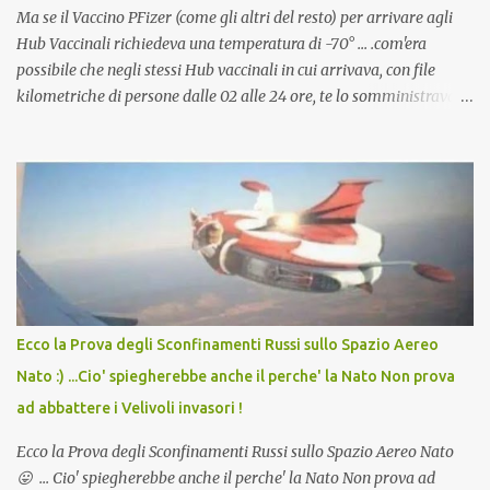
Ma se il Vaccino PFizer (come gli altri del resto) per arrivare agli
Hub Vaccinali richiedeva una temperatura di -70° ... .com'era
possibile che negli stessi Hub vaccinali in cui arrivava, con file
kilometriche di persone dalle 02 alle 24 ore, te lo somministravano
in Agosto con + 40° ? Ricordate i Camioncini di Gelati affittati per
lo scopo della temperatura? Qualcuno a suo tempo ribattezzo' il
Vaccino come: l' Amaro del Capo, era "spettacolare Ghiacciato, ma
andava bene anche, a Temperatura Ambiente"! Riproponiamo
l'articolo per NON Dimenticare!
Ecco la Prova degli Sconfinamenti Russi sullo Spazio Aereo
Nato :) ...Cio' spiegherebbe anche il perche' la Nato Non prova
ad abbattere i Velivoli invasori !
Ecco la Prova degli Sconfinamenti Russi sullo Spazio Aereo Nato
😛 ... Cio' spiegherebbe anche il perche' la Nato Non prova ad