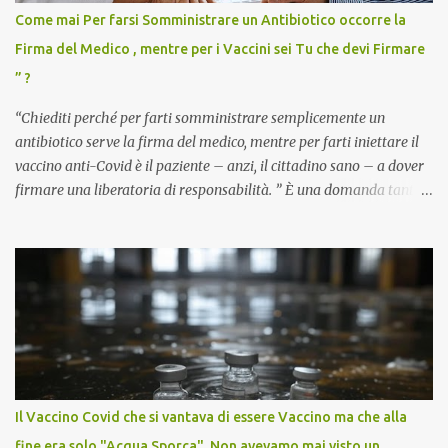
Come mai Per farsi Somministrare un Antibiotico occorre la
Firma del Medico , mentre per i Vaccini sei Tu che devi Firmare
” ?
“Chiediti perché per farti somministrare semplicemente un
antibiotico serve la firma del medico, mentre per farti iniettare il
vaccino anti-Covid è il paziente – anzi, il cittadino sano – a dover
firmare una liberatoria di responsabilità. ” È una domanda tanto
semplice quanto devastante quella posta dal dottor Andrea
Stramezzi, medico, che ha curato migliaia di pazienti durante la
pandemia. Un interrogativo che dovrebbe scuotere chiunque abbia
ancora il coraggio di pensare con la propria testa. Per il vaccino
anti-Covid, un pro-farmaco, con autorizzazione condizionata,
sviluppato in tempi record, con tecnologie mai utilizzate prima su
larga scala, ancora oggetto di studio e di discussione
internazionale serve solo una firma. La tua. Lo si somministra
anche a persone sane, giovani, senza fattori di rischio, spesso già
Il Vaccino Covid che si vantava di essere Vaccino ma che alla
guarite da un’infezione naturale . Ma non serve una visita, non
fine era solo "Acqua Sporca". Non avevamo mai visto un