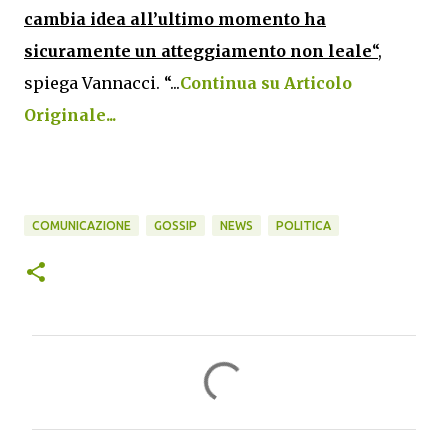
cambia idea all’ultimo momento ha
sicuramente un atteggiamento
non leale
“
,
spiega Vannacci. “...
Continua su Articolo
Originale...
COMUNICAZIONE
GOSSIP
NEWS
POLITICA
C
o
m