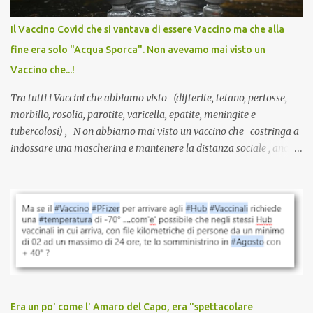
internazionale serve solo una firma. La tua. Lo si somministra
anche a persone sane, giovani, senza fattori di rischio, spesso già
Il Vaccino Covid che si vantava di essere Vaccino ma che alla
guarite da un’infezione naturale . Ma non serve una visita, non
fine era solo "Acqua Sporca". Non avevamo mai visto un
serve una prescrizione. Non c’è diagnosi. Non c’è presa in carico.
Vaccino che...!
L’unico atto richiesto è una fi...
Tra tutti i Vaccini che abbiamo visto (difterite, tetano, pertosse,
morbillo, rosolia, parotite, varicella, epatite, meningite e
tubercolosi) , N on abbiamo mai visto un vaccino che costringa a
indossare una mascherina e mantenere la distanza sociale , anche
quando eri completamente vaccinato… Non avevamo mai sentito
parlare di un vaccino che diffonda il virus anche dopo la
vaccinazione. Non avevamo mai sentito parlare di ricompense,
sconti, incentivi per vaccinarsi. Non avevamo mai visto
discriminazioni per coloro che non l’hanno fatto. Se non sei stato
vaccinato, nessuno aveva prima cercato di farti sentire una
persona cattiva. Non avevamo mai visto un vaccino che minacci le
relazioni tra familiari, colleghi e amici. Non avevamo mai visto un
vaccino usato per minacciare i mezzi di sussistenza, il lavoro o la
Era un po' come l' Amaro del Capo, era "spettacolare