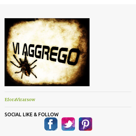
m
e
n
t
i
EforaVirarsow
SOCIAL LIKE & FOLLOW