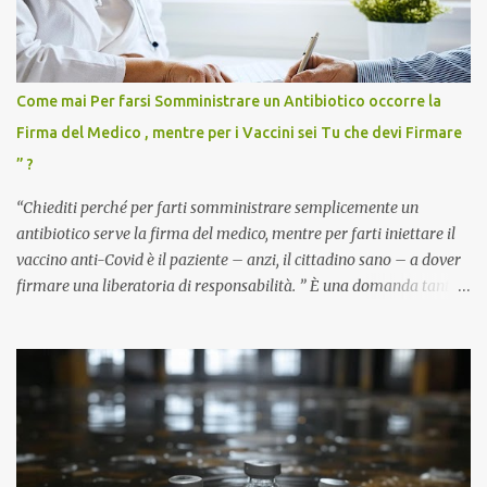
Come mai Per farsi Somministrare un Antibiotico occorre la
Firma del Medico , mentre per i Vaccini sei Tu che devi Firmare
” ?
“Chiediti perché per farti somministrare semplicemente un
antibiotico serve la firma del medico, mentre per farti iniettare il
vaccino anti-Covid è il paziente – anzi, il cittadino sano – a dover
firmare una liberatoria di responsabilità. ” È una domanda tanto
semplice quanto devastante quella posta dal dottor Andrea
Stramezzi, medico, che ha curato migliaia di pazienti durante la
pandemia. Un interrogativo che dovrebbe scuotere chiunque abbia
ancora il coraggio di pensare con la propria testa. Per il vaccino
anti-Covid, un pro-farmaco, con autorizzazione condizionata,
sviluppato in tempi record, con tecnologie mai utilizzate prima su
larga scala, ancora oggetto di studio e di discussione