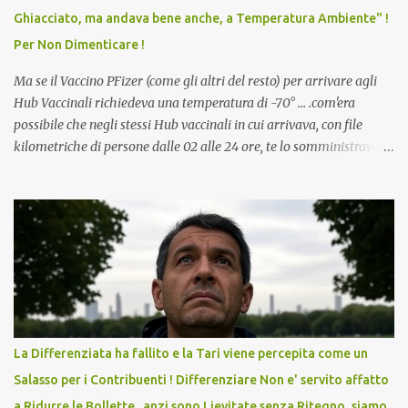
scuola. Non avevamo mai visto un vaccino che permettesse a un
Ghiacciato, ma andava bene anche, a Temperatura Ambiente" !
dodicenne di ignorare il consenso dei genitori. Dopo tutti i vaccini
Per Non Dimenticare !
che abbiamo elencato sopra...
Ma se il Vaccino PFizer (come gli altri del resto) per arrivare agli
Hub Vaccinali richiedeva una temperatura di -70° ... .com'era
possibile che negli stessi Hub vaccinali in cui arrivava, con file
kilometriche di persone dalle 02 alle 24 ore, te lo somministravano
in Agosto con + 40° ? Ricordate i Camioncini di Gelati affittati per
lo scopo della temperatura? Qualcuno a suo tempo ribattezzo' il
Vaccino come: l' Amaro del Capo, era "spettacolare Ghiacciato, ma
andava bene anche, a Temperatura Ambiente"! Riproponiamo
l'articolo per NON Dimenticare!
La Differenziata ha fallito e la Tari viene percepita come un
Salasso per i Contribuenti ! Differenziare Non e' servito affatto
a Ridurre le Bollette...anzi sono Lievitate senza Ritegno, siamo