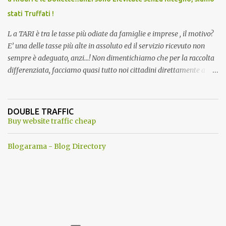
stati Truffati !
L a TARI è tra le tasse più odiate da famiglie e imprese , il motivo?
E’ una delle tasse più alte in assoluto ed il servizio ricevuto non
sempre è adeguato, anzi…! Non dimentichiamo che per la raccolta
differenziata, facciamo quasi tutto noi cittadini direttamente a
casa, abbiamo dovuto trovare posto per tenere in casa una serie di
mastelli di vario colore (perché non tutti hanno un posto esterno
come terrazzi o giardini). Inoltre dobbiamo perdere tempo a
DOUBLE TRAFFIC
dividere tutti i materiali. ...e lo facevamo inizialmente anche con
Buy website traffic cheap
piacere. Del resto ci era stato assicurato che differenziando
avremmo pagato tutti di meno . Ma quando mai? Ogni anno
Blogarama - Blog Directory
aumentano senza ritegno la tari ! Dopo aver fatto tutto questo
lavoro, come ti ripagano? Aumentando le Bollette Tari sino allo
sdegno. Ma perche' allora differenziare ancora? a questo punto ci
riteniamo presi in giro, contro ogni promessa fatta...insomma una
vera vergogna . Se questo non bastasse, in alcuni comuni, dove si
utilizzavano 3 ...