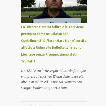
lo scopo della temperatura? Qualcuno a suo
tempo ribattezzo' il Vaccino come: l' Amaro
del Capo, era "spettacolare Ghiacciato, ma
andava bene anche, a Temperatura
Ambiente"! Riproponiamo l'articolo per NON
La Differenziata ha fallito e la Tari viene
Dimenticare!
percepita come un Salasso per i
Contribuenti ! Differenziare Non e' servito
affatto a Ridurre le Bollette...anzi sono
Lievitate senza Ritegno, siamo stati
Truffati !
L a TARI è tra le tasse più odiate da famiglie
e imprese , il motivo? E’ una delle tasse più
alte in assoluto ed il servizio ricevuto non
sempre è adeguato, anzi…! Non
dimentichiamo che per la raccolta
differenziata, facciamo quasi tutto noi
cittadini direttamente a casa, abbiamo