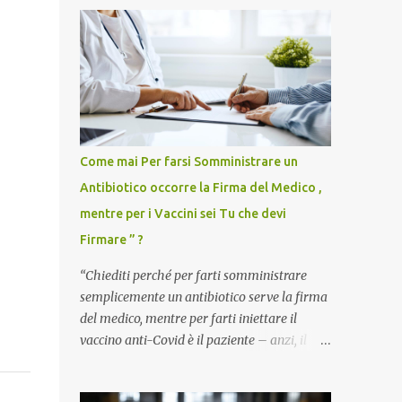
Come mai Per farsi Somministrare un
Antibiotico occorre la Firma del Medico ,
mentre per i Vaccini sei Tu che devi
Firmare ” ?
“Chiediti perché per farti somministrare
semplicemente un antibiotico serve la firma
del medico, mentre per farti iniettare il
vaccino anti-Covid è il paziente – anzi, il
cittadino sano – a dover firmare una
liberatoria di responsabilità. ” È una