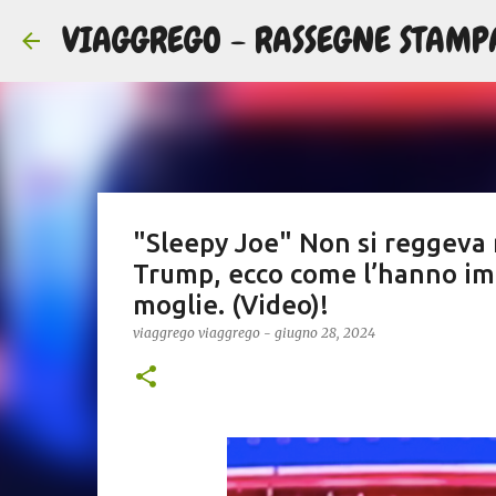
VIAGGREGO - RASSEGNE STAMP
"Sleepy Joe" Non si reggeva 
Trump, ecco come l’hanno imp
moglie. (Video)!
viaggrego
viaggrego
-
giugno 28, 2024