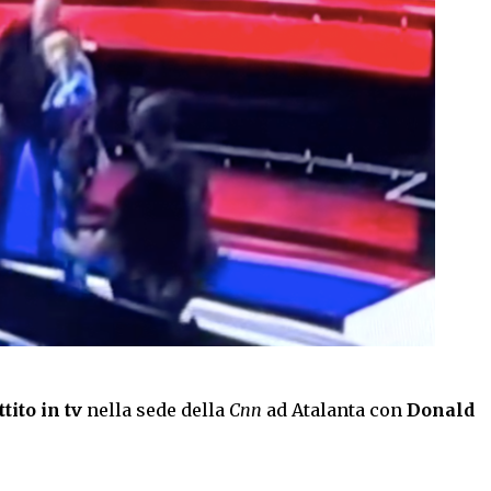
ito in tv
nella sede della
Cnn
ad Atalanta con
Donald