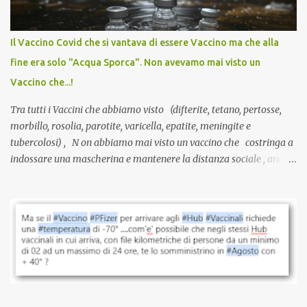
larga scala, ancora oggetto di studio e di discussione
internazionale serve solo una firma. La tua. Lo si somministra
anche a persone sane, giovani, senza fattori di rischio, spesso già
Il Vaccino Covid che si vantava di essere Vaccino ma che alla
guarite da un’infezione naturale . Ma non serve una visita, non
fine era solo "Acqua Sporca". Non avevamo mai visto un
serve una prescrizione. Non c’è diagnosi. Non c’è presa in carico.
Vaccino che...!
L’unico atto richiesto è una fi...
Tra tutti i Vaccini che abbiamo visto (difterite, tetano, pertosse,
morbillo, rosolia, parotite, varicella, epatite, meningite e
tubercolosi) , N on abbiamo mai visto un vaccino che costringa a
indossare una mascherina e mantenere la distanza sociale , anche
quando eri completamente vaccinato… Non avevamo mai sentito
parlare di un vaccino che diffonda il virus anche dopo la
vaccinazione. Non avevamo mai sentito parlare di ricompense,
sconti, incentivi per vaccinarsi. Non avevamo mai visto
discriminazioni per coloro che non l’hanno fatto. Se non sei stato
vaccinato, nessuno aveva prima cercato di farti sentire una
persona cattiva. Non avevamo mai visto un vaccino che minacci le
relazioni tra familiari, colleghi e amici. Non avevamo mai visto un
vaccino usato per minacciare i mezzi di sussistenza, il lavoro o la