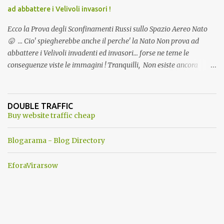
ad abbattere i Velivoli invasori !
Ecco la Prova degli Sconfinamenti Russi sullo Spazio Aereo Nato
😛 ... Cio' spiegherebbe anche il perche' la Nato Non prova ad
abbattere i Velivoli invadenti ed invasori... forse ne teme le
conseguenze viste le immagini ! Tranquilli, Non esiste ancora
alcuna notizia di un'invasione dello spazio aereo NATO da parte di
un robot chiamato "Goldrake"; questo evento sembra essere
ancora una fantasia Nato o forse una "False Flag", per provocare
DOUBLE TRAFFIC
una guerra mondiale che difficilmente da menti sane, potrebbe
Buy website traffic cheap
scoccare ! !
Blogarama - Blog Directory
EforaVirarsow