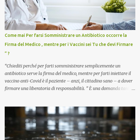
Come mai Per farsi Somministrare un Antibiotico occorre la
Firma del Medico , mentre per i Vaccini sei Tu che devi Firmare
” ?
“Chiediti perché per farti somministrare semplicemente un
antibiotico serve la firma del medico, mentre per farti iniettare il
vaccino anti-Covid è il paziente – anzi, il cittadino sano – a dover
firmare una liberatoria di responsabilità. ” È una domanda tanto
semplice quanto devastante quella posta dal dottor Andrea
Stramezzi, medico, che ha curato migliaia di pazienti durante la
pandemia. Un interrogativo che dovrebbe scuotere chiunque abbia
ancora il coraggio di pensare con la propria testa. Per il vaccino
anti-Covid, un pro-farmaco, con autorizzazione condizionata,
sviluppato in tempi record, con tecnologie mai utilizzate prima su