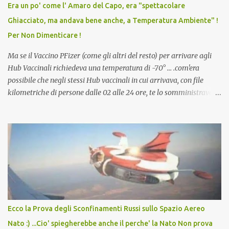
Era un po' come l' Amaro del Capo, era "spettacolare
scuola. Non avevamo mai visto un vaccino che permettesse a un
Ghiacciato, ma andava bene anche, a Temperatura Ambiente" !
dodicenne di ignorare il consenso dei genitori. Dopo tutti i vaccini
Per Non Dimenticare !
che abbiamo elencato sopra...
Ma se il Vaccino PFizer (come gli altri del resto) per arrivare agli
Hub Vaccinali richiedeva una temperatura di -70° ... .com'era
possibile che negli stessi Hub vaccinali in cui arrivava, con file
kilometriche di persone dalle 02 alle 24 ore, te lo somministravano
in Agosto con + 40° ? Ricordate i Camioncini di Gelati affittati per
lo scopo della temperatura? Qualcuno a suo tempo ribattezzo' il
Vaccino come: l' Amaro del Capo, era "spettacolare Ghiacciato, ma
andava bene anche, a Temperatura Ambiente"! Riproponiamo
l'articolo per NON Dimenticare!
Ecco la Prova degli Sconfinamenti Russi sullo Spazio Aereo
Nato :) ...Cio' spiegherebbe anche il perche' la Nato Non prova