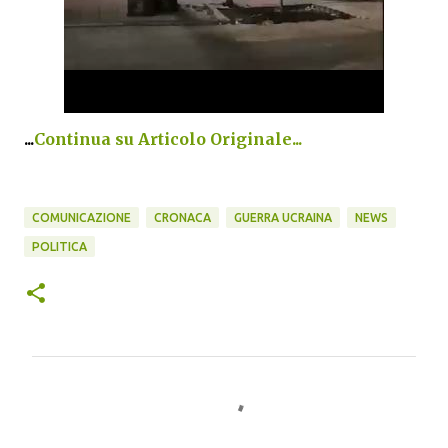
...
Continua su Articolo Originale...
COMUNICAZIONE
CRONACA
GUERRA UCRAINA
NEWS
POLITICA
C
o
m