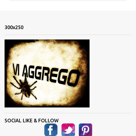
m
e
n
300x250
t
i
SOCIAL LIKE & FOLLOW