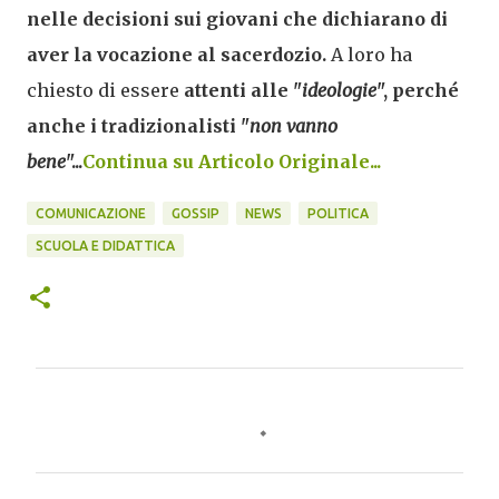
nelle decisioni sui giovani che dichiarano di
aver la vocazione al sacerdozio.
A loro ha
chiesto di essere
attenti alle "
ideologie
", perché
anche i tradizionalisti "
non vanno
bene
"...
Continua su Articolo Originale...
COMUNICAZIONE
GOSSIP
NEWS
POLITICA
SCUOLA E DIDATTICA
C
o
m
m