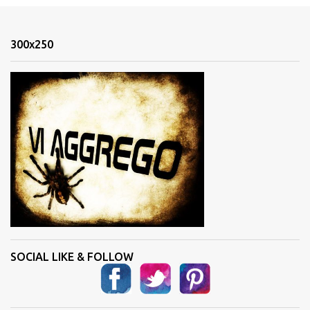
e
n
300x250
t
i
SOCIAL LIKE & FOLLOW