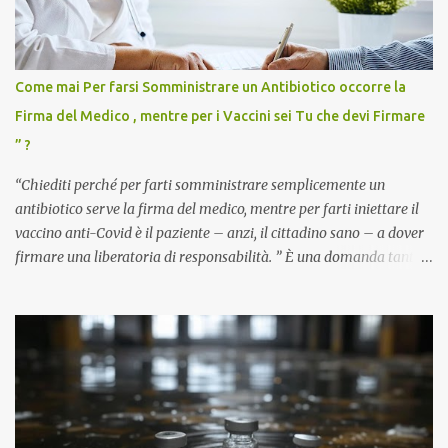
Come mai Per farsi Somministrare un Antibiotico occorre la
Firma del Medico , mentre per i Vaccini sei Tu che devi Firmare
” ?
“Chiediti perché per farti somministrare semplicemente un
antibiotico serve la firma del medico, mentre per farti iniettare il
vaccino anti-Covid è il paziente – anzi, il cittadino sano – a dover
firmare una liberatoria di responsabilità. ” È una domanda tanto
semplice quanto devastante quella posta dal dottor Andrea
Stramezzi, medico, che ha curato migliaia di pazienti durante la
pandemia. Un interrogativo che dovrebbe scuotere chiunque abbia
ancora il coraggio di pensare con la propria testa. Per il vaccino
anti-Covid, un pro-farmaco, con autorizzazione condizionata,
sviluppato in tempi record, con tecnologie mai utilizzate prima su
larga scala, ancora oggetto di studio e di discussione