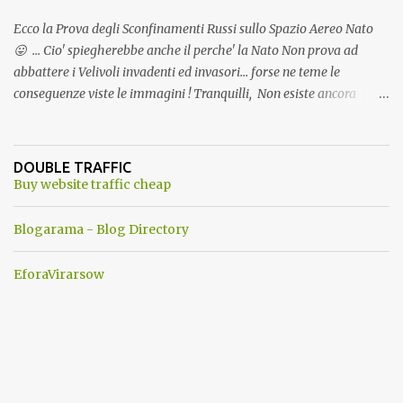
Ecco la Prova degli Sconfinamenti Russi sullo Spazio Aereo Nato
😛 ... Cio' spiegherebbe anche il perche' la Nato Non prova ad
abbattere i Velivoli invadenti ed invasori... forse ne teme le
conseguenze viste le immagini ! Tranquilli, Non esiste ancora
alcuna notizia di un'invasione dello spazio aereo NATO da parte di
un robot chiamato "Goldrake"; questo evento sembra essere
ancora una fantasia Nato o forse una "False Flag", per provocare
DOUBLE TRAFFIC
una guerra mondiale che difficilmente da menti sane, potrebbe
Buy website traffic cheap
scoccare ! !
Blogarama - Blog Directory
EforaVirarsow