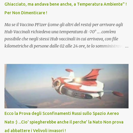
Ghiacciato, ma andava bene anche, a Temperatura Ambiente" !
dodicenne di ignorare il consenso dei genitori. Dopo tutti i vaccini
Per Non Dimenticare !
che abbiamo elencato sopra...
Ma se il Vaccino PFizer (come gli altri del resto) per arrivare agli
Hub Vaccinali richiedeva una temperatura di -70° ... .com'era
possibile che negli stessi Hub vaccinali in cui arrivava, con file
kilometriche di persone dalle 02 alle 24 ore, te lo somministravano
in Agosto con + 40° ? Ricordate i Camioncini di Gelati affittati per
lo scopo della temperatura? Qualcuno a suo tempo ribattezzo' il
Vaccino come: l' Amaro del Capo, era "spettacolare Ghiacciato, ma
andava bene anche, a Temperatura Ambiente"! Riproponiamo
l'articolo per NON Dimenticare!
Ecco la Prova degli Sconfinamenti Russi sullo Spazio Aereo
Nato :) ...Cio' spiegherebbe anche il perche' la Nato Non prova
ad abbattere i Velivoli invasori !