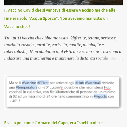
internazionale serve solo una firma. La tua. Lo si somministra
anche a persone sane, giovani, senza fattori di rischio, spesso già
Il Vaccino Covid che si vantava di essere Vaccino ma che alla
guarite da un’infezione naturale . Ma non serve una visita, non
fine era solo "Acqua Sporca". Non avevamo mai visto un
serve una prescrizione. Non c’è diagnosi. Non c’è presa in carico.
Vaccino che...!
L’unico atto richiesto è una fi...
Tra tutti i Vaccini che abbiamo visto (difterite, tetano, pertosse,
morbillo, rosolia, parotite, varicella, epatite, meningite e
tubercolosi) , N on abbiamo mai visto un vaccino che costringa a
indossare una mascherina e mantenere la distanza sociale , anche
quando eri completamente vaccinato… Non avevamo mai sentito
parlare di un vaccino che diffonda il virus anche dopo la
vaccinazione. Non avevamo mai sentito parlare di ricompense,
sconti, incentivi per vaccinarsi. Non avevamo mai visto
discriminazioni per coloro che non l’hanno fatto. Se non sei stato
vaccinato, nessuno aveva prima cercato di farti sentire una
persona cattiva. Non avevamo mai visto un vaccino che minacci le
relazioni tra familiari, colleghi e amici. Non avevamo mai visto un
vaccino usato per minacciare i mezzi di sussistenza, il lavoro o la
Era un po' come l' Amaro del Capo, era "spettacolare
scuola. Non avevamo mai visto un vaccino che permettesse a un