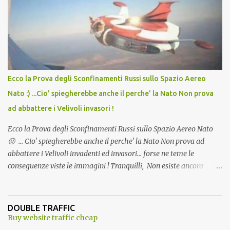
andava bene anche, a Temperatura Ambiente"! Riproponiamo
l'articolo per NON Dimenticare!
Ecco la Prova degli Sconfinamenti Russi sullo Spazio Aereo
Nato :) ...Cio' spiegherebbe anche il perche' la Nato Non prova
ad abbattere i Velivoli invasori !
Ecco la Prova degli Sconfinamenti Russi sullo Spazio Aereo Nato
😛 ... Cio' spiegherebbe anche il perche' la Nato Non prova ad
abbattere i Velivoli invadenti ed invasori... forse ne teme le
conseguenze viste le immagini ! Tranquilli, Non esiste ancora
alcuna notizia di un'invasione dello spazio aereo NATO da parte di
un robot chiamato "Goldrake"; questo evento sembra essere
ancora una fantasia Nato o forse una "False Flag", per provocare
DOUBLE TRAFFIC
una guerra mondiale che difficilmente da menti sane, potrebbe
Buy website traffic cheap
scoccare ! !