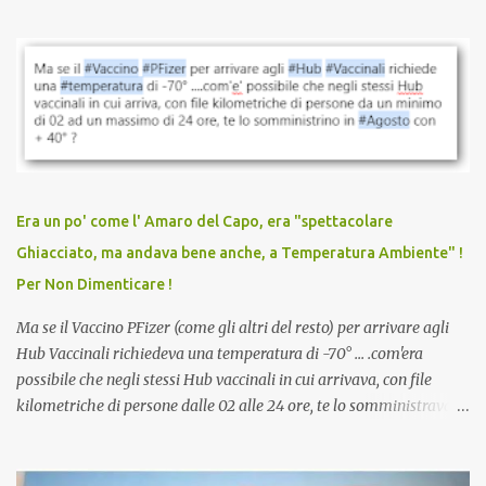
quando eri completamente vaccinato… Non avevamo mai sentito
parlare di un vaccino che diffonda il virus anche dopo la
vaccinazione. Non avevamo mai sentito parlare di ricompense,
sconti, incentivi per vaccinarsi. Non avevamo mai visto
discriminazioni per coloro che non l’hanno fatto. Se non sei stato
vaccinato, nessuno aveva prima cercato di farti sentire una
persona cattiva. Non avevamo mai visto un vaccino che minacci le
relazioni tra familiari, colleghi e amici. Non avevamo mai visto un
vaccino usato per minacciare i mezzi di sussistenza, il lavoro o la
Era un po' come l' Amaro del Capo, era "spettacolare
scuola. Non avevamo mai visto un vaccino che permettesse a un
Ghiacciato, ma andava bene anche, a Temperatura Ambiente" !
dodicenne di ignorare il consenso dei genitori. Dopo tutti i vaccini
Per Non Dimenticare !
che abbiamo elencato sopra...
Ma se il Vaccino PFizer (come gli altri del resto) per arrivare agli
Hub Vaccinali richiedeva una temperatura di -70° ... .com'era
possibile che negli stessi Hub vaccinali in cui arrivava, con file
kilometriche di persone dalle 02 alle 24 ore, te lo somministravano
in Agosto con + 40° ? Ricordate i Camioncini di Gelati affittati per
lo scopo della temperatura? Qualcuno a suo tempo ribattezzo' il
Vaccino come: l' Amaro del Capo, era "spettacolare Ghiacciato, ma