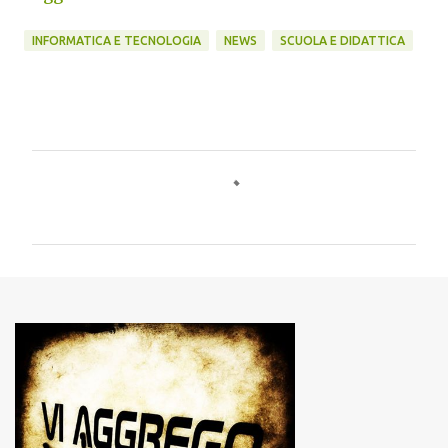
INFORMATICA E TECNOLOGIA
NEWS
SCUOLA E DIDATTICA
C
o
m
m
e
n
t
i