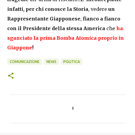
infatti, per chi conosce la Storia
, vedere
un
Rappresentante Giapponese
,
fianco a fianco
con il Presidente della stessa America
che
ha
sganciato la prima Bomba Atomica proprio in
Giappone
!
COMUNICAZIONE
NEWS
POLITICA
C
o
m
m