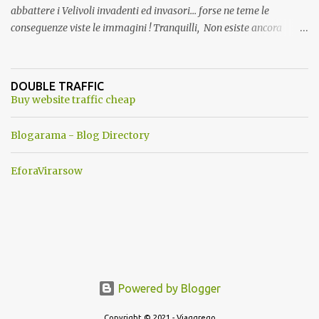
abbattere i Velivoli invadenti ed invasori... forse ne teme le
conseguenze viste le immagini ! Tranquilli, Non esiste ancora
alcuna notizia di un'invasione dello spazio aereo NATO da parte di
un robot chiamato "Goldrake"; questo evento sembra essere
ancora una fantasia Nato o forse una "False Flag", per provocare
DOUBLE TRAFFIC
una guerra mondiale che difficilmente da menti sane, potrebbe
Buy website traffic cheap
scoccare ! !
Blogarama - Blog Directory
EforaVirarsow
Powered by Blogger
Copyright © 2021 - Viaggrego