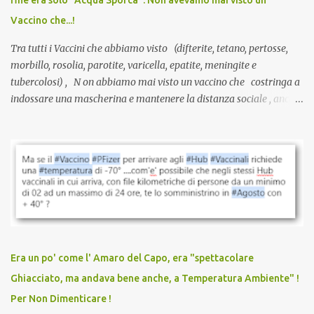
serve una prescrizione. Non c’è diagnosi. Non c’è presa in carico.
Vaccino che...!
L’unico atto richiesto è una fi...
Tra tutti i Vaccini che abbiamo visto (difterite, tetano, pertosse,
morbillo, rosolia, parotite, varicella, epatite, meningite e
tubercolosi) , N on abbiamo mai visto un vaccino che costringa a
indossare una mascherina e mantenere la distanza sociale , anche
quando eri completamente vaccinato… Non avevamo mai sentito
parlare di un vaccino che diffonda il virus anche dopo la
vaccinazione. Non avevamo mai sentito parlare di ricompense,
sconti, incentivi per vaccinarsi. Non avevamo mai visto
discriminazioni per coloro che non l’hanno fatto. Se non sei stato
vaccinato, nessuno aveva prima cercato di farti sentire una
persona cattiva. Non avevamo mai visto un vaccino che minacci le
relazioni tra familiari, colleghi e amici. Non avevamo mai visto un
vaccino usato per minacciare i mezzi di sussistenza, il lavoro o la
Era un po' come l' Amaro del Capo, era "spettacolare
scuola. Non avevamo mai visto un vaccino che permettesse a un
Ghiacciato, ma andava bene anche, a Temperatura Ambiente" !
dodicenne di ignorare il consenso dei genitori. Dopo tutti i vaccini
Per Non Dimenticare !
che abbiamo elencato sopra...