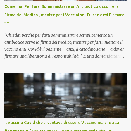
Come mai Per farsi Somministrare un Antibiotico occorre la
Firma del Medico , mentre per i Vaccini sei Tu che devi Firmare
” ?
“Chiediti perché per farti somministrare semplicemente un
antibiotico serve la firma del medico, mentre per farti iniettare il
vaccino anti-Covid è il paziente – anzi, il cittadino sano – a dover
firmare una liberatoria di responsabilità. ” È una domanda tanto
semplice quanto devastante quella posta dal dottor Andrea
Stramezzi, medico, che ha curato migliaia di pazienti durante la
pandemia. Un interrogativo che dovrebbe scuotere chiunque abbia
ancora il coraggio di pensare con la propria testa. Per il vaccino
anti-Covid, un pro-farmaco, con autorizzazione condizionata,
sviluppato in tempi record, con tecnologie mai utilizzate prima su
larga scala, ancora oggetto di studio e di discussione
internazionale serve solo una firma. La tua. Lo si somministra
anche a persone sane, giovani, senza fattori di rischio, spesso già
Il Vaccino Covid che si vantava di essere Vaccino ma che alla
guarite da un’infezione naturale . Ma non serve una visita, non
fine era solo "Acqua Sporca". Non avevamo mai visto un