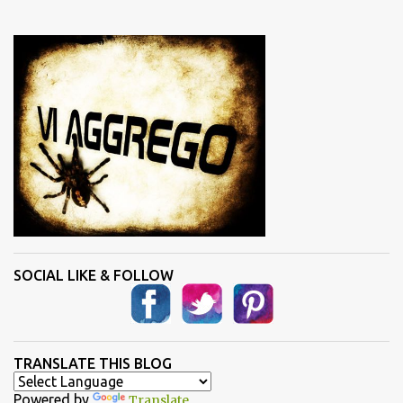
e
n
t
i
SOCIAL LIKE & FOLLOW
TRANSLATE THIS BLOG
Powered by
Translate