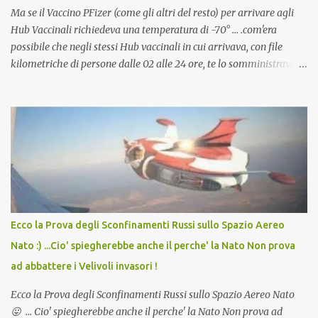
Ma se il Vaccino PFizer (come gli altri del resto) per arrivare agli
Hub Vaccinali richiedeva una temperatura di -70° ... .com'era
possibile che negli stessi Hub vaccinali in cui arrivava, con file
kilometriche di persone dalle 02 alle 24 ore, te lo somministravano
in Agosto con + 40° ? Ricordate i Camioncini di Gelati affittati per
lo scopo della temperatura? Qualcuno a suo tempo ribattezzo' il
Vaccino come: l' Amaro del Capo, era "spettacolare Ghiacciato, ma
andava bene anche, a Temperatura Ambiente"! Riproponiamo
l'articolo per NON Dimenticare!
Ecco la Prova degli Sconfinamenti Russi sullo Spazio Aereo
Nato :) ...Cio' spiegherebbe anche il perche' la Nato Non prova
ad abbattere i Velivoli invasori !
Ecco la Prova degli Sconfinamenti Russi sullo Spazio Aereo Nato
😛 ... Cio' spiegherebbe anche il perche' la Nato Non prova ad