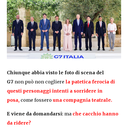
Chiunque abbia visto le foto di scena del
G7
non può non cogliere
la patetica ferocia di
questi personaggi intenti a sorridere in
posa,
come fossero
una compagnia teatrale.
E viene da domandarsi:
ma
che cacchio hanno
da ridere?