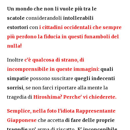
Un mondo che non li vuole più tra le
scatole
considerandoli
intollerabili
estortori
con
i cittadini occidentali che sempre
più perdono la fiducia in questi funamboli del
nulla!
Inoltre
c’è qualcosa di strano, di
incomprensibile in queste immagini:
quali
simpatie
possono suscitare
quegli indecenti
sorrisi
, se non farci riportare alla mente la
tragedia di
Hiroshima? Perche' vi chiederete.
Semplice, nella foto l'idiota Rappresentante
Giapponese
che accetta
di fare delle proprie
tragedie
un’ arma di riscatto...
E' inconcepibile