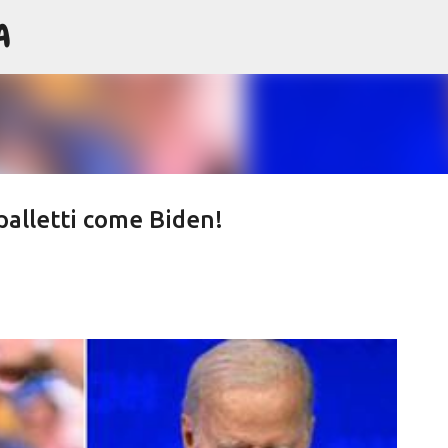
A
Passa ai contenuti principali
Spalletti come Biden!