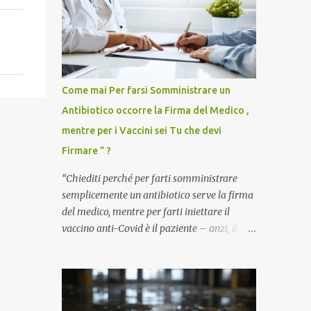
Come mai Per farsi Somministrare un
Antibiotico occorre la Firma del Medico ,
mentre per i Vaccini sei Tu che devi
Firmare ” ?
“Chiediti perché per farti somministrare
semplicemente un antibiotico serve la firma
del medico, mentre per farti iniettare il
vaccino anti-Covid è il paziente – anzi, il
cittadino sano – a dover firmare una
liberatoria di responsabilità. ” È una
domanda tanto semplice quanto devastante
quella posta dal dottor Andrea Stramezzi,