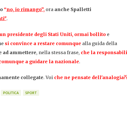
to
“
no, io rimango”,
ora
anche Spalletti
ti"
.
un presidente degli Stati Uniti, ormai bollito
e
che
si convince a restare comunque
alla guida della
ce ad ammettere
, nella stessa frase,
che la responsabili
 comunque a guidare la nazionale
.
mamente collegate
. Voi
che ne pensate dell'analogia?
POLITICA
SPORT