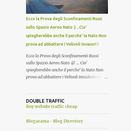
del Capo, era "spettacolare Ghiacciato, ma
andava bene anche, a Temperatura
Ambiente"! Riproponiamo l'articolo per NON
Ecco la Prova degli Sconfinamenti Russi
Dimenticare!
sullo Spazio Aereo Nato :) ...Cio'
spiegherebbe anche il perche' la Nato Non
prova ad abbattere i Velivoli invasori !
Ecco la Prova degli Sconfinamenti Russi
sullo Spazio Aereo Nato 😛 ... Cio'
spiegherebbe anche il perche' la Nato Non
prova ad abbattere i Velivoli invadenti ed
invasori... forse ne teme le conseguenze viste
le immagini ! Tranquilli, Non esiste ancora
alcuna notizia di un'invasione dello spazio
DOUBLE TRAFFIC
aereo NATO da parte di un robot chiamato
Buy website traffic cheap
"Goldrake"; questo evento sembra essere
ancora una fantasia Nato o forse una "False
Blogarama - Blog Directory
Flag", per provocare una guerra mondiale