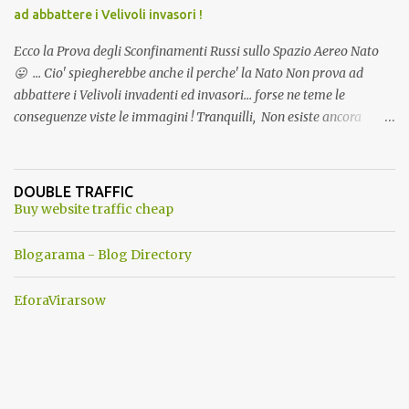
ad abbattere i Velivoli invasori !
Ecco la Prova degli Sconfinamenti Russi sullo Spazio Aereo Nato
😛 ... Cio' spiegherebbe anche il perche' la Nato Non prova ad
abbattere i Velivoli invadenti ed invasori... forse ne teme le
conseguenze viste le immagini ! Tranquilli, Non esiste ancora
alcuna notizia di un'invasione dello spazio aereo NATO da parte di
un robot chiamato "Goldrake"; questo evento sembra essere
ancora una fantasia Nato o forse una "False Flag", per provocare
DOUBLE TRAFFIC
una guerra mondiale che difficilmente da menti sane, potrebbe
Buy website traffic cheap
scoccare ! !
Blogarama - Blog Directory
EforaVirarsow