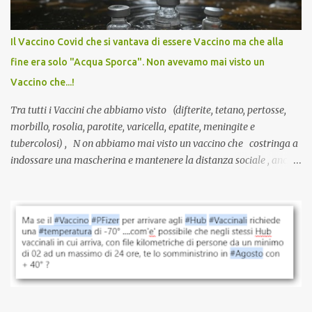
larga scala, ancora oggetto di studio e di discussione
internazionale serve solo una firma. La tua. Lo si somministra
anche a persone sane, giovani, senza fattori di rischio, spesso già
Il Vaccino Covid che si vantava di essere Vaccino ma che alla
guarite da un’infezione naturale . Ma non serve una visita, non
fine era solo "Acqua Sporca". Non avevamo mai visto un
serve una prescrizione. Non c’è diagnosi. Non c’è presa in carico.
Vaccino che...!
L’unico atto richiesto è una fi...
Tra tutti i Vaccini che abbiamo visto (difterite, tetano, pertosse,
morbillo, rosolia, parotite, varicella, epatite, meningite e
tubercolosi) , N on abbiamo mai visto un vaccino che costringa a
indossare una mascherina e mantenere la distanza sociale , anche
quando eri completamente vaccinato… Non avevamo mai sentito
parlare di un vaccino che diffonda il virus anche dopo la
vaccinazione. Non avevamo mai sentito parlare di ricompense,
sconti, incentivi per vaccinarsi. Non avevamo mai visto
discriminazioni per coloro che non l’hanno fatto. Se non sei stato
vaccinato, nessuno aveva prima cercato di farti sentire una
persona cattiva. Non avevamo mai visto un vaccino che minacci le
relazioni tra familiari, colleghi e amici. Non avevamo mai visto un
vaccino usato per minacciare i mezzi di sussistenza, il lavoro o la