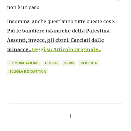
non è un caso.
Insomma, anche quest’anno tutte queste cose.
Più le bandiere islamiche della Palestina
.
Assenti, invece, gli ebrei. Cacciati dalle
minacce
...
Leggi su Articolo Originale...
COMUNICAZIONE
GOSSIP
NEWS
POLITICA
SCUOLA E DIDATTICA
C
o
m