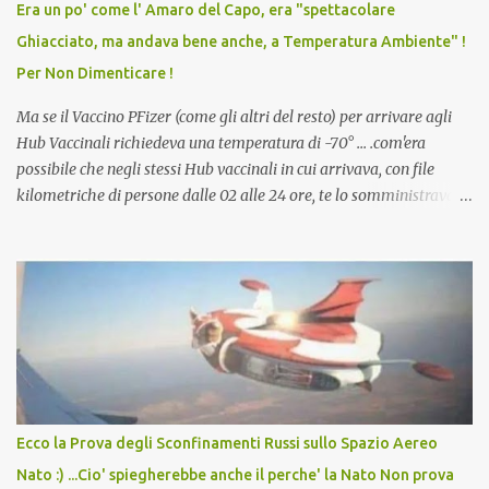
Era un po' come l' Amaro del Capo, era "spettacolare
scuola. Non avevamo mai visto un vaccino che permettesse a un
Ghiacciato, ma andava bene anche, a Temperatura Ambiente" !
dodicenne di ignorare il consenso dei genitori. Dopo tutti i vaccini
Per Non Dimenticare !
che abbiamo elencato sopra...
Ma se il Vaccino PFizer (come gli altri del resto) per arrivare agli
Hub Vaccinali richiedeva una temperatura di -70° ... .com'era
possibile che negli stessi Hub vaccinali in cui arrivava, con file
kilometriche di persone dalle 02 alle 24 ore, te lo somministravano
in Agosto con + 40° ? Ricordate i Camioncini di Gelati affittati per
lo scopo della temperatura? Qualcuno a suo tempo ribattezzo' il
Vaccino come: l' Amaro del Capo, era "spettacolare Ghiacciato, ma
andava bene anche, a Temperatura Ambiente"! Riproponiamo
l'articolo per NON Dimenticare!
Ecco la Prova degli Sconfinamenti Russi sullo Spazio Aereo
Nato :) ...Cio' spiegherebbe anche il perche' la Nato Non prova