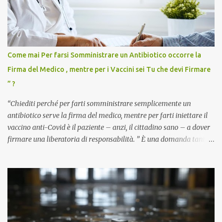
Come mai Per farsi Somministrare un Antibiotico occorre la
Firma del Medico , mentre per i Vaccini sei Tu che devi Firmare
” ?
“Chiediti perché per farti somministrare semplicemente un
antibiotico serve la firma del medico, mentre per farti iniettare il
vaccino anti-Covid è il paziente – anzi, il cittadino sano – a dover
firmare una liberatoria di responsabilità. ” È una domanda tanto
semplice quanto devastante quella posta dal dottor Andrea
Stramezzi, medico, che ha curato migliaia di pazienti durante la
pandemia. Un interrogativo che dovrebbe scuotere chiunque abbia
ancora il coraggio di pensare con la propria testa. Per il vaccino
anti-Covid, un pro-farmaco, con autorizzazione condizionata,
sviluppato in tempi record, con tecnologie mai utilizzate prima su