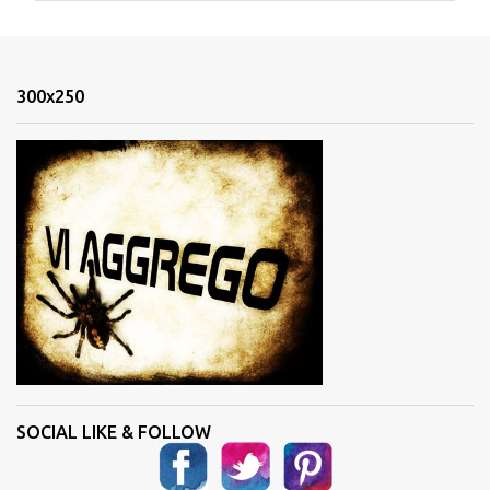
m
e
n
300x250
t
i
SOCIAL LIKE & FOLLOW