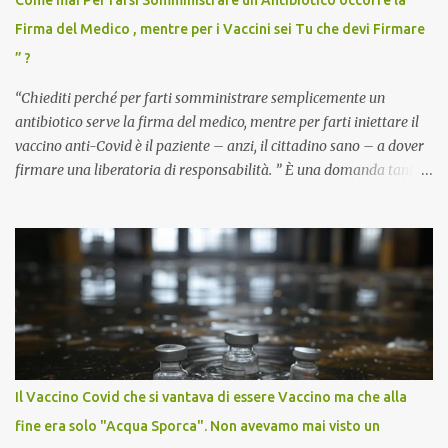
Come mai Per farsi Somministrare un Antibiotico occorre la
Firma del Medico , mentre per i Vaccini sei Tu che devi Firmare
” ?
“Chiediti perché per farti somministrare semplicemente un
antibiotico serve la firma del medico, mentre per farti iniettare il
vaccino anti-Covid è il paziente – anzi, il cittadino sano – a dover
firmare una liberatoria di responsabilità. ” È una domanda tanto
semplice quanto devastante quella posta dal dottor Andrea
Stramezzi, medico, che ha curato migliaia di pazienti durante la
pandemia. Un interrogativo che dovrebbe scuotere chiunque abbia
ancora il coraggio di pensare con la propria testa. Per il vaccino
anti-Covid, un pro-farmaco, con autorizzazione condizionata,
sviluppato in tempi record, con tecnologie mai utilizzate prima su
larga scala, ancora oggetto di studio e di discussione
internazionale serve solo una firma. La tua. Lo si somministra
anche a persone sane, giovani, senza fattori di rischio, spesso già
Il Vaccino Covid che si vantava di essere Vaccino ma che alla
guarite da un’infezione naturale . Ma non serve una visita, non
fine era solo "Acqua Sporca". Non avevamo mai visto un
serve una prescrizione. Non c’è diagnosi. Non c’è presa in carico.