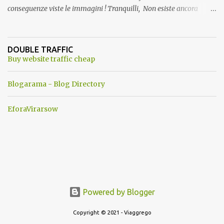
conseguenze viste le immagini ! Tranquilli, Non esiste ancora
alcuna notizia di un'invasione dello spazio aereo NATO da parte di
un robot chiamato "Goldrake"; questo evento sembra essere
ancora una fantasia Nato o forse una "False Flag", per provocare
DOUBLE TRAFFIC
una guerra mondiale che difficilmente da menti sane, potrebbe
Buy website traffic cheap
scoccare ! !
Blogarama - Blog Directory
EforaVirarsow
Powered by Blogger
Copyright © 2021 - Viaggrego