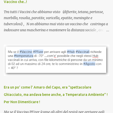
Vaccino che...!
L’unico atto richiesto è una fi...
Tra tutti i Vaccini che abbiamo visto (difterite, tetano, pertosse,
morbillo, rosolia, parotite, varicella, epatite, meningite e
tubercolosi) , N on abbiamo mai visto un vaccino che costringa a
indossare una mascherina e mantenere la distanza sociale , anche
quando eri completamente vaccinato… Non avevamo mai sentito
parlare di un vaccino che diffonda il virus anche dopo la
vaccinazione. Non avevamo mai sentito parlare di ricompense,
sconti, incentivi per vaccinarsi. Non avevamo mai visto
discriminazioni per coloro che non l’hanno fatto. Se non sei stato
vaccinato, nessuno aveva prima cercato di farti sentire una
persona cattiva. Non avevamo mai visto un vaccino che minacci le
relazioni tra familiari, colleghi e amici. Non avevamo mai visto un
vaccino usato per minacciare i mezzi di sussistenza, il lavoro o la
Era un po' come l' Amaro del Capo, era "spettacolare
scuola. Non avevamo mai visto un vaccino che permettesse a un
Ghiacciato, ma andava bene anche, a Temperatura Ambiente" !
dodicenne di ignorare il consenso dei genitori. Dopo tutti i vaccini
Per Non Dimenticare !
che abbiamo elencato sopra...
Ma se il Vaccino PFizer (come gli altri del resto) per arrivare agli