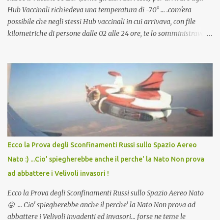
Hub Vaccinali richiedeva una temperatura di -70° ... .com'era
possibile che negli stessi Hub vaccinali in cui arrivava, con file
kilometriche di persone dalle 02 alle 24 ore, te lo somministravano
in Agosto con + 40° ? Ricordate i Camioncini di Gelati affittati per
lo scopo della temperatura? Qualcuno a suo tempo ribattezzo' il
Vaccino come: l' Amaro del Capo, era "spettacolare Ghiacciato, ma
andava bene anche, a Temperatura Ambiente"! Riproponiamo
l'articolo per NON Dimenticare!
Ecco la Prova degli Sconfinamenti Russi sullo Spazio Aereo
Nato :) ...Cio' spiegherebbe anche il perche' la Nato Non prova
ad abbattere i Velivoli invasori !
Ecco la Prova degli Sconfinamenti Russi sullo Spazio Aereo Nato
😛 ... Cio' spiegherebbe anche il perche' la Nato Non prova ad
abbattere i Velivoli invadenti ed invasori... forse ne teme le