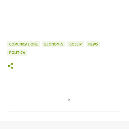
COMUNICAZIONE
ECONOMIA
GOSSIP
NEWS
POLITICA
C
o
m
m
e