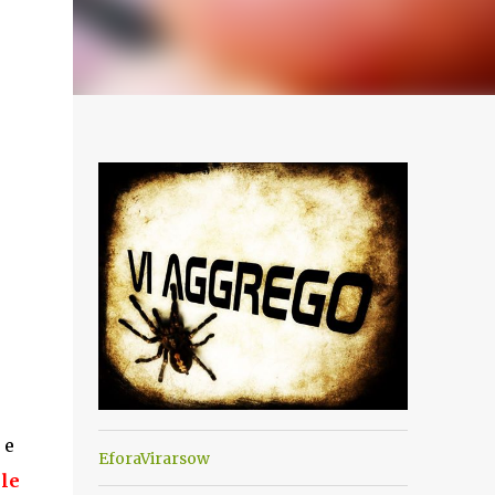
 e
EforaVirarsow
le