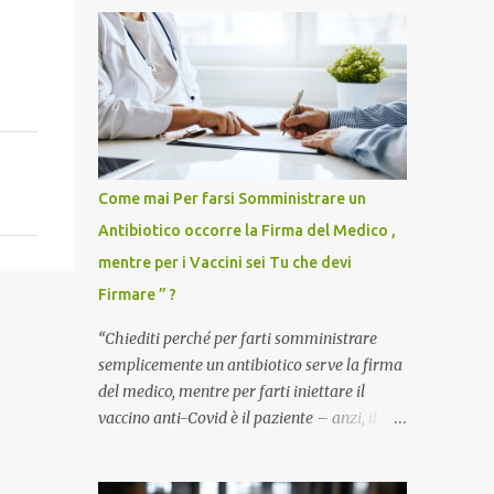
Come mai Per farsi Somministrare un
Antibiotico occorre la Firma del Medico ,
mentre per i Vaccini sei Tu che devi
Firmare ” ?
“Chiediti perché per farti somministrare
semplicemente un antibiotico serve la firma
del medico, mentre per farti iniettare il
vaccino anti-Covid è il paziente – anzi, il
cittadino sano – a dover firmare una
liberatoria di responsabilità. ” È una