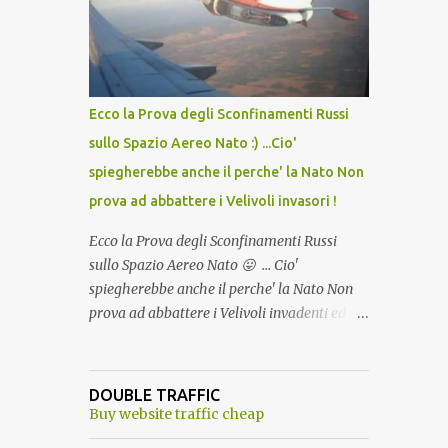
lo scopo della temperatura? Qualcuno a suo
tempo ribattezzo' il Vaccino come: l' Amaro
del Capo, era "spettacolare Ghiacciato, ma
andava bene anche, a Temperatura
Ambiente"! Riproponiamo l'articolo per NON
Ecco la Prova degli Sconfinamenti Russi
Dimenticare!
sullo Spazio Aereo Nato :) ...Cio'
spiegherebbe anche il perche' la Nato Non
prova ad abbattere i Velivoli invasori !
Ecco la Prova degli Sconfinamenti Russi
sullo Spazio Aereo Nato 😛 ... Cio'
spiegherebbe anche il perche' la Nato Non
prova ad abbattere i Velivoli invadenti ed
invasori... forse ne teme le conseguenze viste
le immagini ! Tranquilli, Non esiste ancora
alcuna notizia di un'invasione dello spazio
DOUBLE TRAFFIC
aereo NATO da parte di un robot chiamato
Buy website traffic cheap
"Goldrake"; questo evento sembra essere