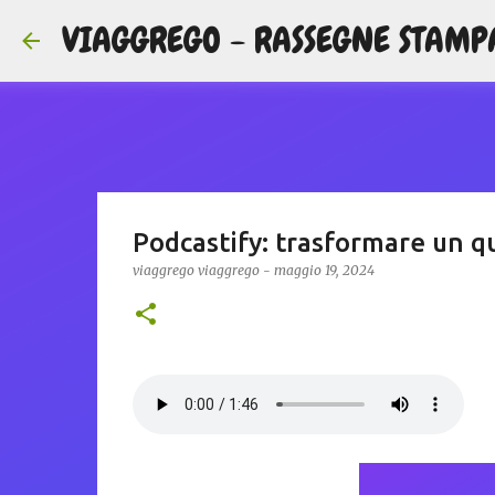
VIAGGREGO - RASSEGNE STAMP
Podcastify: trasformare un qu
viaggrego
viaggrego
-
maggio 19, 2024