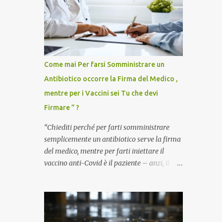
Come mai Per farsi Somministrare un
Antibiotico occorre la Firma del Medico ,
mentre per i Vaccini sei Tu che devi
Firmare ” ?
“Chiediti perché per farti somministrare
semplicemente un antibiotico serve la firma
del medico, mentre per farti iniettare il
vaccino anti-Covid è il paziente – anzi, il
cittadino sano – a dover firmare una
liberatoria di responsabilità. ” È una
domanda tanto semplice quanto devastante
quella posta dal dottor Andrea Stramezzi,