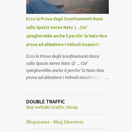
del Capo, era "spettacolare Ghiacciato, ma
andava bene anche, a Temperatura
Ambiente"! Riproponiamo l'articolo per NON
Ecco la Prova degli Sconfinamenti Russi
Dimenticare!
sullo Spazio Aereo Nato :) ...Cio'
spiegherebbe anche il perche' la Nato Non
prova ad abbattere i Velivoli invasori !
Ecco la Prova degli Sconfinamenti Russi
sullo Spazio Aereo Nato 😛 ... Cio'
spiegherebbe anche il perche' la Nato Non
prova ad abbattere i Velivoli invadenti ed
invasori... forse ne teme le conseguenze viste
le immagini ! Tranquilli, Non esiste ancora
alcuna notizia di un'invasione dello spazio
DOUBLE TRAFFIC
aereo NATO da parte di un robot chiamato
Buy website traffic cheap
"Goldrake"; questo evento sembra essere
ancora una fantasia Nato o forse una "False
Blogarama - Blog Directory
Flag", per provocare una guerra mondiale