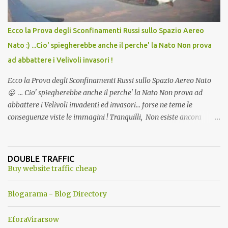
Ecco la Prova degli Sconfinamenti Russi sullo Spazio Aereo
Nato :) ...Cio' spiegherebbe anche il perche' la Nato Non prova
ad abbattere i Velivoli invasori !
Ecco la Prova degli Sconfinamenti Russi sullo Spazio Aereo Nato
😛 ... Cio' spiegherebbe anche il perche' la Nato Non prova ad
abbattere i Velivoli invadenti ed invasori... forse ne teme le
conseguenze viste le immagini ! Tranquilli, Non esiste ancora
alcuna notizia di un'invasione dello spazio aereo NATO da parte di
un robot chiamato "Goldrake"; questo evento sembra essere
ancora una fantasia Nato o forse una "False Flag", per provocare
DOUBLE TRAFFIC
una guerra mondiale che difficilmente da menti sane, potrebbe
Buy website traffic cheap
scoccare ! !
Blogarama - Blog Directory
EforaVirarsow