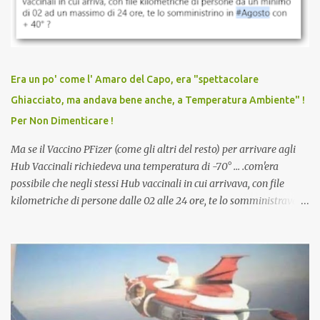
discriminazioni per coloro che non l’hanno fatto. Se non sei stato
vaccinato, nessuno aveva prima cercato di farti sentire una
persona cattiva. Non avevamo mai visto un vaccino che minacci le
relazioni tra familiari, colleghi e amici. Non avevamo mai visto un
vaccino usato per minacciare i mezzi di sussistenza, il lavoro o la
Era un po' come l' Amaro del Capo, era "spettacolare
scuola. Non avevamo mai visto un vaccino che permettesse a un
Ghiacciato, ma andava bene anche, a Temperatura Ambiente" !
dodicenne di ignorare il consenso dei genitori. Dopo tutti i vaccini
Per Non Dimenticare !
che abbiamo elencato sopra...
Ma se il Vaccino PFizer (come gli altri del resto) per arrivare agli
Hub Vaccinali richiedeva una temperatura di -70° ... .com'era
possibile che negli stessi Hub vaccinali in cui arrivava, con file
kilometriche di persone dalle 02 alle 24 ore, te lo somministravano
in Agosto con + 40° ? Ricordate i Camioncini di Gelati affittati per
lo scopo della temperatura? Qualcuno a suo tempo ribattezzo' il
Vaccino come: l' Amaro del Capo, era "spettacolare Ghiacciato, ma
andava bene anche, a Temperatura Ambiente"! Riproponiamo
l'articolo per NON Dimenticare!