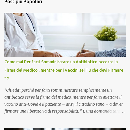
Post più Popolari
Come mai Per farsi Somministrare un Antibiotico occorre la
Firma del Medico , mentre per i Vaccini sei Tu che devi Firmare
” ?
“Chiediti perché per farti somministrare semplicemente un
antibiotico serve la firma del medico, mentre per farti iniettare il
vaccino anti-Covid è il paziente – anzi, il cittadino sano – a dover
firmare una liberatoria di responsabilità. ” È una domanda tanto
semplice quanto devastante quella posta dal dottor Andrea
Stramezzi, medico, che ha curato migliaia di pazienti durante la