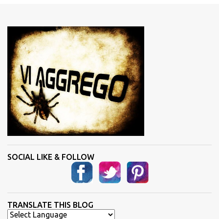
e
n
t
i
SOCIAL LIKE & FOLLOW
TRANSLATE THIS BLOG