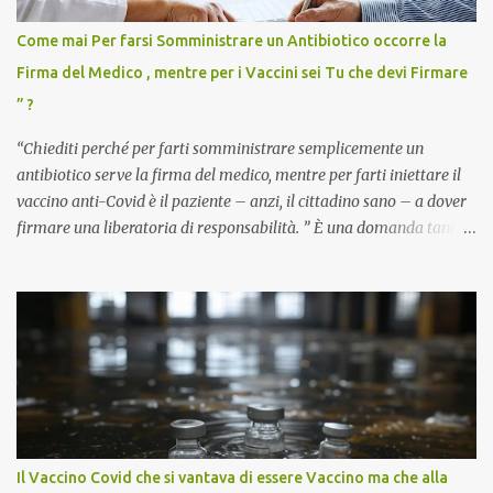
Come mai Per farsi Somministrare un Antibiotico occorre la
Firma del Medico , mentre per i Vaccini sei Tu che devi Firmare
” ?
“Chiediti perché per farti somministrare semplicemente un
antibiotico serve la firma del medico, mentre per farti iniettare il
vaccino anti-Covid è il paziente – anzi, il cittadino sano – a dover
firmare una liberatoria di responsabilità. ” È una domanda tanto
semplice quanto devastante quella posta dal dottor Andrea
Stramezzi, medico, che ha curato migliaia di pazienti durante la
pandemia. Un interrogativo che dovrebbe scuotere chiunque abbia
ancora il coraggio di pensare con la propria testa. Per il vaccino
anti-Covid, un pro-farmaco, con autorizzazione condizionata,
sviluppato in tempi record, con tecnologie mai utilizzate prima su
larga scala, ancora oggetto di studio e di discussione
internazionale serve solo una firma. La tua. Lo si somministra
anche a persone sane, giovani, senza fattori di rischio, spesso già
Il Vaccino Covid che si vantava di essere Vaccino ma che alla
guarite da un’infezione naturale . Ma non serve una visita, non