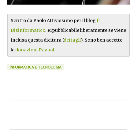
Scritto da Paolo Attivissimo per il blog
Il
Disinformatico
. Ripubblicabile liberamente se viene
inclusa questa dicitura (
dettagli
). Sono ben accette
le
donazioni Paypal
.
INFORMATICA E TECNOLOGIA
C
o
m
m