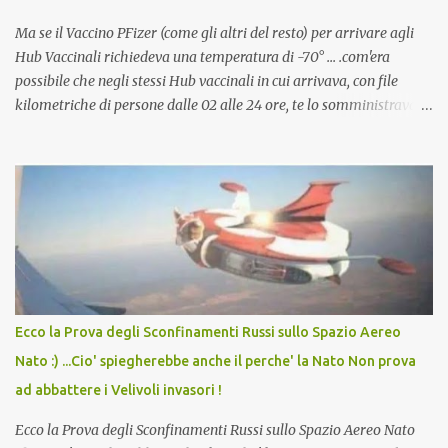
Ma se il Vaccino PFizer (come gli altri del resto) per arrivare agli
Hub Vaccinali richiedeva una temperatura di -70° ... .com'era
possibile che negli stessi Hub vaccinali in cui arrivava, con file
kilometriche di persone dalle 02 alle 24 ore, te lo somministravano
in Agosto con + 40° ? Ricordate i Camioncini di Gelati affittati per
lo scopo della temperatura? Qualcuno a suo tempo ribattezzo' il
Vaccino come: l' Amaro del Capo, era "spettacolare Ghiacciato, ma
andava bene anche, a Temperatura Ambiente"! Riproponiamo
l'articolo per NON Dimenticare!
Ecco la Prova degli Sconfinamenti Russi sullo Spazio Aereo
Nato :) ...Cio' spiegherebbe anche il perche' la Nato Non prova
ad abbattere i Velivoli invasori !
Ecco la Prova degli Sconfinamenti Russi sullo Spazio Aereo Nato