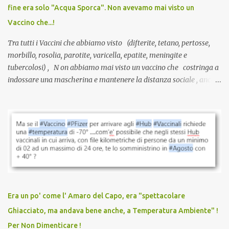
fine era solo "Acqua Sporca". Non avevamo mai visto un
serve una prescrizione. Non c’è diagnosi. Non c’è presa in carico.
Vaccino che...!
L’unico atto richiesto è una fi...
Tra tutti i Vaccini che abbiamo visto (difterite, tetano, pertosse,
morbillo, rosolia, parotite, varicella, epatite, meningite e
tubercolosi) , N on abbiamo mai visto un vaccino che costringa a
indossare una mascherina e mantenere la distanza sociale , anche
quando eri completamente vaccinato… Non avevamo mai sentito
parlare di un vaccino che diffonda il virus anche dopo la
vaccinazione. Non avevamo mai sentito parlare di ricompense,
sconti, incentivi per vaccinarsi. Non avevamo mai visto
discriminazioni per coloro che non l’hanno fatto. Se non sei stato
vaccinato, nessuno aveva prima cercato di farti sentire una
persona cattiva. Non avevamo mai visto un vaccino che minacci le
relazioni tra familiari, colleghi e amici. Non avevamo mai visto un
vaccino usato per minacciare i mezzi di sussistenza, il lavoro o la
Era un po' come l' Amaro del Capo, era "spettacolare
scuola. Non avevamo mai visto un vaccino che permettesse a un
Ghiacciato, ma andava bene anche, a Temperatura Ambiente" !
dodicenne di ignorare il consenso dei genitori. Dopo tutti i vaccini
Per Non Dimenticare !
che abbiamo elencato sopra...