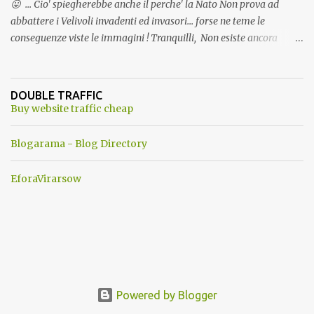
😛 ... Cio' spiegherebbe anche il perche' la Nato Non prova ad
abbattere i Velivoli invadenti ed invasori... forse ne teme le
conseguenze viste le immagini ! Tranquilli, Non esiste ancora
alcuna notizia di un'invasione dello spazio aereo NATO da parte di
un robot chiamato "Goldrake"; questo evento sembra essere
ancora una fantasia Nato o forse una "False Flag", per provocare
DOUBLE TRAFFIC
una guerra mondiale che difficilmente da menti sane, potrebbe
Buy website traffic cheap
scoccare ! !
Blogarama - Blog Directory
EforaVirarsow
Powered by Blogger