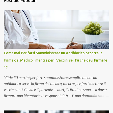
Post più Popolari
Come mai Per farsi Somministrare un Antibiotico occorre la
Firma del Medico , mentre per i Vaccini sei Tu che devi Firmare
” ?
“Chiediti perché per farti somministrare semplicemente un
antibiotico serve la firma del medico, mentre per farti iniettare il
vaccino anti-Covid è il paziente – anzi, il cittadino sano – a dover
firmare una liberatoria di responsabilità. ” È una domanda tanto
semplice quanto devastante quella posta dal dottor Andrea
Stramezzi, medico, che ha curato migliaia di pazienti durante la