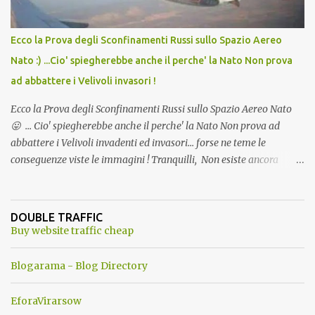
Ecco la Prova degli Sconfinamenti Russi sullo Spazio Aereo
Nato :) ...Cio' spiegherebbe anche il perche' la Nato Non prova
ad abbattere i Velivoli invasori !
Ecco la Prova degli Sconfinamenti Russi sullo Spazio Aereo Nato
😛 ... Cio' spiegherebbe anche il perche' la Nato Non prova ad
abbattere i Velivoli invadenti ed invasori... forse ne teme le
conseguenze viste le immagini ! Tranquilli, Non esiste ancora
alcuna notizia di un'invasione dello spazio aereo NATO da parte di
un robot chiamato "Goldrake"; questo evento sembra essere
ancora una fantasia Nato o forse una "False Flag", per provocare
DOUBLE TRAFFIC
una guerra mondiale che difficilmente da menti sane, potrebbe
Buy website traffic cheap
scoccare ! !
Blogarama - Blog Directory
EforaVirarsow