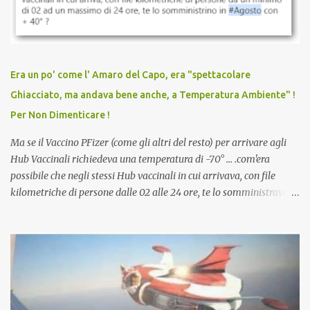
discriminazioni per coloro che non l’hanno fatto. Se non sei stato
vaccinato, nessuno aveva prima cercato di farti sentire una
persona cattiva. Non avevamo mai visto un vaccino che minacci le
relazioni tra familiari, colleghi e amici. Non avevamo mai visto un
vaccino usato per minacciare i mezzi di sussistenza, il lavoro o la
Era un po' come l' Amaro del Capo, era "spettacolare
scuola. Non avevamo mai visto un vaccino che permettesse a un
Ghiacciato, ma andava bene anche, a Temperatura Ambiente" !
dodicenne di ignorare il consenso dei genitori. Dopo tutti i vaccini
Per Non Dimenticare !
che abbiamo elencato sopra...
Ma se il Vaccino PFizer (come gli altri del resto) per arrivare agli
Hub Vaccinali richiedeva una temperatura di -70° ... .com'era
possibile che negli stessi Hub vaccinali in cui arrivava, con file
kilometriche di persone dalle 02 alle 24 ore, te lo somministravano
in Agosto con + 40° ? Ricordate i Camioncini di Gelati affittati per
lo scopo della temperatura? Qualcuno a suo tempo ribattezzo' il
Vaccino come: l' Amaro del Capo, era "spettacolare Ghiacciato, ma
andava bene anche, a Temperatura Ambiente"! Riproponiamo
l'articolo per NON Dimenticare!