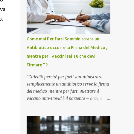
ava
o.
Come mai Per farsi Somministrare un
Antibiotico occorre la Firma del Medico ,
mentre per i Vaccini sei Tu che devi
Firmare ” ?
“Chiediti perché per farti somministrare
semplicemente un antibiotico serve la firma
del medico, mentre per farti iniettare il
vaccino anti-Covid è il paziente – anzi, il
cittadino sano – a dover firmare una
liberatoria di responsabilità. ” È una
domanda tanto semplice quanto devastante
quella posta dal dottor Andrea Stramezzi,