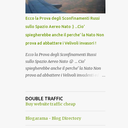
del Capo, era "spettacolare Ghiacciato, ma
andava bene anche, a Temperatura
Ambiente"! Riproponiamo l'articolo per NON
Ecco la Prova degli Sconfinamenti Russi
Dimenticare!
sullo Spazio Aereo Nato :) ...Cio'
spiegherebbe anche il perche' la Nato Non
prova ad abbattere i Velivoli invasori !
Ecco la Prova degli Sconfinamenti Russi
sullo Spazio Aereo Nato 😛 ... Cio'
spiegherebbe anche il perche' la Nato Non
prova ad abbattere i Velivoli invadenti ed
invasori... forse ne teme le conseguenze viste
le immagini ! Tranquilli, Non esiste ancora
alcuna notizia di un'invasione dello spazio
DOUBLE TRAFFIC
aereo NATO da parte di un robot chiamato
Buy website traffic cheap
"Goldrake"; questo evento sembra essere
ancora una fantasia Nato o forse una "False
Blogarama - Blog Directory
Flag", per provocare una guerra mondiale