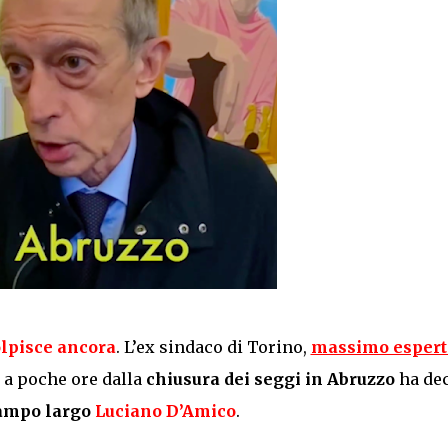
olpisce ancora
. L’ex sindaco di Torino,
massimo espert
, a poche ore dalla
chiusura dei seggi in Abruzzo
ha de
ampo largo
Luciano D’Amico
.