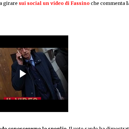
a girare
sui social un video
di Fassino
che commenta
l
do conosceremo lo spoglio.
Il voto sardo ha dimostra