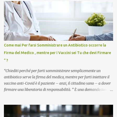
Come mai Per farsi Somministrare un Antibiotico occorre la
Firma del Medico , mentre per i Vaccini sei Tu che devi Firmare
” ?
“Chiediti perché per farti somministrare semplicemente un
antibiotico serve la firma del medico, mentre per farti iniettare il
vaccino anti-Covid è il paziente – anzi, il cittadino sano – a dover
firmare una liberatoria di responsabilità. ” È una domanda tanto
semplice quanto devastante quella posta dal dottor Andrea
Stramezzi, medico, che ha curato migliaia di pazienti durante la
pandemia. Un interrogativo che dovrebbe scuotere chiunque abbia
ancora il coraggio di pensare con la propria testa. Per il vaccino