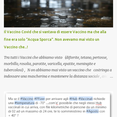
anti-Covid, un pro-farmaco, con autorizzazione condizionata,
sviluppato in tempi record, con tecnologie mai utilizzate prima su
larga scala, ancora oggetto di studio e di discussione
internazionale serve solo una firma. La tua. Lo si somministra
anche a persone sane, giovani, senza fattori di rischio, spesso già
Il Vaccino Covid che si vantava di essere Vaccino ma che alla
guarite da un’infezione naturale . Ma non serve una visita, non
fine era solo "Acqua Sporca". Non avevamo mai visto un
serve una prescrizione. Non c’è diagnosi. Non c’è presa in carico.
Vaccino che...!
L’unico atto richiesto è una fi...
Tra tutti i Vaccini che abbiamo visto (difterite, tetano, pertosse,
morbillo, rosolia, parotite, varicella, epatite, meningite e
tubercolosi) , N on abbiamo mai visto un vaccino che costringa a
indossare una mascherina e mantenere la distanza sociale , anche
quando eri completamente vaccinato… Non avevamo mai sentito
parlare di un vaccino che diffonda il virus anche dopo la
vaccinazione. Non avevamo mai sentito parlare di ricompense,
sconti, incentivi per vaccinarsi. Non avevamo mai visto
discriminazioni per coloro che non l’hanno fatto. Se non sei stato
vaccinato, nessuno aveva prima cercato di farti sentire una