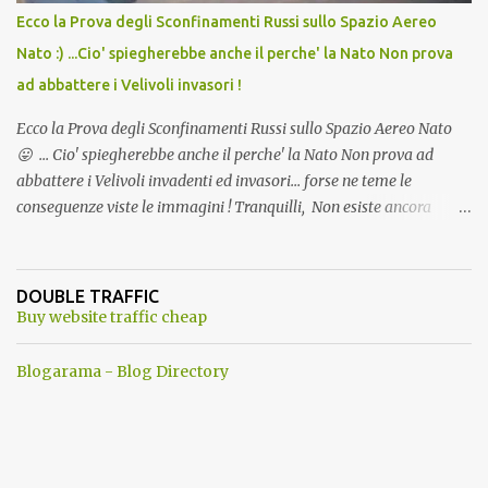
Ecco la Prova degli Sconfinamenti Russi sullo Spazio Aereo
Nato :) ...Cio' spiegherebbe anche il perche' la Nato Non prova
ad abbattere i Velivoli invasori !
Ecco la Prova degli Sconfinamenti Russi sullo Spazio Aereo Nato
😛 ... Cio' spiegherebbe anche il perche' la Nato Non prova ad
abbattere i Velivoli invadenti ed invasori... forse ne teme le
conseguenze viste le immagini ! Tranquilli, Non esiste ancora
alcuna notizia di un'invasione dello spazio aereo NATO da parte di
un robot chiamato "Goldrake"; questo evento sembra essere
ancora una fantasia Nato o forse una "False Flag", per provocare
DOUBLE TRAFFIC
una guerra mondiale che difficilmente da menti sane, potrebbe
Buy website traffic cheap
scoccare ! !
Blogarama - Blog Directory