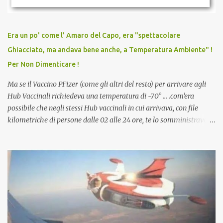
persona cattiva. Non avevamo mai visto un vaccino che minacci le
relazioni tra familiari, colleghi e amici. Non avevamo mai visto un
vaccino usato per minacciare i mezzi di sussistenza, il lavoro o la
Era un po' come l' Amaro del Capo, era "spettacolare
scuola. Non avevamo mai visto un vaccino che permettesse a un
Ghiacciato, ma andava bene anche, a Temperatura Ambiente" !
dodicenne di ignorare il consenso dei genitori. Dopo tutti i vaccini
Per Non Dimenticare !
che abbiamo elencato sopra...
Ma se il Vaccino PFizer (come gli altri del resto) per arrivare agli
Hub Vaccinali richiedeva una temperatura di -70° ... .com'era
possibile che negli stessi Hub vaccinali in cui arrivava, con file
kilometriche di persone dalle 02 alle 24 ore, te lo somministravano
in Agosto con + 40° ? Ricordate i Camioncini di Gelati affittati per
lo scopo della temperatura? Qualcuno a suo tempo ribattezzo' il
Vaccino come: l' Amaro del Capo, era "spettacolare Ghiacciato, ma
andava bene anche, a Temperatura Ambiente"! Riproponiamo
l'articolo per NON Dimenticare!