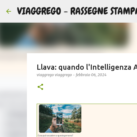
VIAGGREGO - RASSEGNE STAMP
Llava: quando l'Intelligenza A
viaggrego
viaggrego
-
febbraio 06, 2024