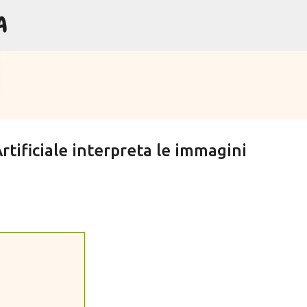
A
Passa ai contenuti principali
rtificiale interpreta le immagini