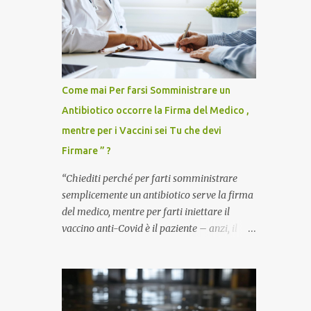
Come mai Per farsi Somministrare un
Antibiotico occorre la Firma del Medico ,
mentre per i Vaccini sei Tu che devi
Firmare ” ?
“Chiediti perché per farti somministrare
semplicemente un antibiotico serve la firma
del medico, mentre per farti iniettare il
vaccino anti-Covid è il paziente – anzi, il
cittadino sano – a dover firmare una
liberatoria di responsabilità. ” È una
domanda tanto semplice quanto devastante
quella posta dal dottor Andrea Stramezzi,