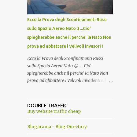
del Capo, era "spettacolare Ghiacciato, ma
andava bene anche, a Temperatura
Ambiente"! Riproponiamo l'articolo per NON
Ecco la Prova degli Sconfinamenti Russi
Dimenticare!
sullo Spazio Aereo Nato :) ...Cio'
spiegherebbe anche il perche' la Nato Non
prova ad abbattere i Velivoli invasori !
Ecco la Prova degli Sconfinamenti Russi
sullo Spazio Aereo Nato 😛 ... Cio'
spiegherebbe anche il perche' la Nato Non
prova ad abbattere i Velivoli invadenti ed
invasori... forse ne teme le conseguenze viste
le immagini ! Tranquilli, Non esiste ancora
alcuna notizia di un'invasione dello spazio
DOUBLE TRAFFIC
aereo NATO da parte di un robot chiamato
Buy website traffic cheap
"Goldrake"; questo evento sembra essere
ancora una fantasia Nato o forse una "False
Blogarama - Blog Directory
Flag", per provocare una guerra mondiale