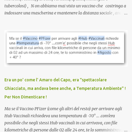
tubercolosi) , N on abbiamo mai visto un vaccino che costringa a
indossare una mascherina e mantenere la distanza sociale , anche
quando eri completamente vaccinato… Non avevamo mai sentito
parlare di un vaccino che diffonda il virus anche dopo la
vaccinazione. Non avevamo mai sentito parlare di ricompense,
sconti, incentivi per vaccinarsi. Non avevamo mai visto
discriminazioni per coloro che non l’hanno fatto. Se non sei stato
vaccinato, nessuno aveva prima cercato di farti sentire una
persona cattiva. Non avevamo mai visto un vaccino che minacci le
relazioni tra familiari, colleghi e amici. Non avevamo mai visto un
vaccino usato per minacciare i mezzi di sussistenza, il lavoro o la
Era un po' come l' Amaro del Capo, era "spettacolare
scuola. Non avevamo mai visto un vaccino che permettesse a un
Ghiacciato, ma andava bene anche, a Temperatura Ambiente" !
dodicenne di ignorare il consenso dei genitori. Dopo tutti i vaccini
Per Non Dimenticare !
che abbiamo elencato sopra...
Ma se il Vaccino PFizer (come gli altri del resto) per arrivare agli
Hub Vaccinali richiedeva una temperatura di -70° ... .com'era
possibile che negli stessi Hub vaccinali in cui arrivava, con file
kilometriche di persone dalle 02 alle 24 ore, te lo somministravano