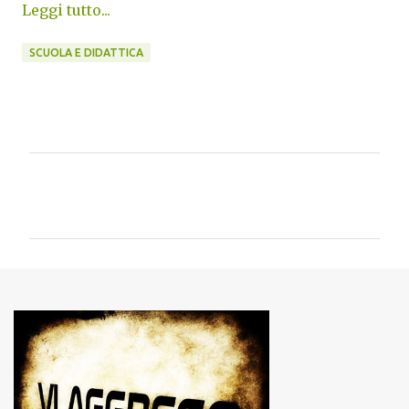
Leggi tutto...
SCUOLA E DIDATTICA
C
o
m
m
e
n
t
i