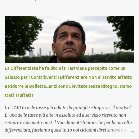
in Agosto con + 40° ? Ricordate i Camioncini di Gelati affittati per
lo scopo della temperatura? Qualcuno a suo tempo ribattezzo' il
Vaccino come: l' Amaro del Capo, era "spettacolare Ghiacciato, ma
andava bene anche, a Temperatura Ambiente"! Riproponiamo
l'articolo per NON Dimenticare!
La Differenziata ha fallito e la Tari viene percepita come un
Salasso per i Contribuenti ! Differenziare Non e' servito affatto
a Ridurre le Bollette...anzi sono Lievitate senza Ritegno, siamo
stati Truffati !
L a TARI è tra le tasse più odiate da famiglie e imprese , il motivo?
E’ una delle tasse più alte in assoluto ed il servizio ricevuto non
sempre è adeguato, anzi…! Non dimentichiamo che per la raccolta
differenziata, facciamo quasi tutto noi cittadini direttamente a
casa, abbiamo dovuto trovare posto per tenere in casa una serie di