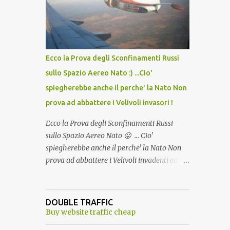
lo scopo della temperatura? Qualcuno a suo
tempo ribattezzo' il Vaccino come: l' Amaro
del Capo, era "spettacolare Ghiacciato, ma
andava bene anche, a Temperatura
Ambiente"! Riproponiamo l'articolo per NON
Ecco la Prova degli Sconfinamenti Russi
Dimenticare!
sullo Spazio Aereo Nato :) ...Cio'
spiegherebbe anche il perche' la Nato Non
prova ad abbattere i Velivoli invasori !
Ecco la Prova degli Sconfinamenti Russi
sullo Spazio Aereo Nato 😛 ... Cio'
spiegherebbe anche il perche' la Nato Non
prova ad abbattere i Velivoli invadenti ed
invasori... forse ne teme le conseguenze viste
le immagini ! Tranquilli, Non esiste ancora
alcuna notizia di un'invasione dello spazio
DOUBLE TRAFFIC
aereo NATO da parte di un robot chiamato
Buy website traffic cheap
"Goldrake"; questo evento sembra essere