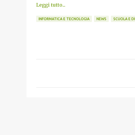
Leggi tutto...
INFORMATICA E TECNOLOGIA
NEWS
SCUOLA E D
C
o
m
m
e
n
t
i