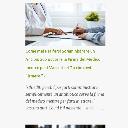
Come mai Per farsi Somministrare un
Antibiotico occorre la Firma del Medico ,
mentre per i Vaccini sei Tu che devi
Firmare ” ?
“Chiediti perché per farti somministrare
semplicemente un antibiotico serve la firma
del medico, mentre per farti iniettare il
vaccino anti-Covid è il paziente – anzi, il
cittadino sano – a dover firmare una
liberatoria di responsabilità. ” È una