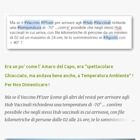
quando eri completamente vaccinato… Non avevamo mai sentito
parlare di un vaccino che diffonda il virus anche dopo la
vaccinazione. Non avevamo mai sentito parlare di ricompense,
sconti, incentivi per vaccinarsi. Non avevamo mai visto
discriminazioni per coloro che non l’hanno fatto. Se non sei stato
vaccinato, nessuno aveva prima cercato di farti sentire una
persona cattiva. Non avevamo mai visto un vaccino che minacci le
relazioni tra familiari, colleghi e amici. Non avevamo mai visto un
vaccino usato per minacciare i mezzi di sussistenza, il lavoro o la
Era un po' come l' Amaro del Capo, era "spettacolare
scuola. Non avevamo mai visto un vaccino che permettesse a un
Ghiacciato, ma andava bene anche, a Temperatura Ambiente" !
dodicenne di ignorare il consenso dei genitori. Dopo tutti i vaccini
Per Non Dimenticare !
che abbiamo elencato sopra...
Ma se il Vaccino PFizer (come gli altri del resto) per arrivare agli
Hub Vaccinali richiedeva una temperatura di -70° ... .com'era
possibile che negli stessi Hub vaccinali in cui arrivava, con file
kilometriche di persone dalle 02 alle 24 ore, te lo somministravano
in Agosto con + 40° ? Ricordate i Camioncini di Gelati affittati per
lo scopo della temperatura? Qualcuno a suo tempo ribattezzo' il