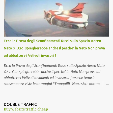
Vaccino come: l' Amaro del Capo, era "spettacolare Ghiacciato, ma
andava bene anche, a Temperatura Ambiente"! Riproponiamo
l'articolo per NON Dimenticare!
Ecco la Prova degli Sconfinamenti Russi sullo Spazio Aereo
Nato :) ...Cio' spiegherebbe anche il perche' la Nato Non prova
ad abbattere i Velivoli invasori !
Ecco la Prova degli Sconfinamenti Russi sullo Spazio Aereo Nato
😛 ... Cio' spiegherebbe anche il perche' la Nato Non prova ad
abbattere i Velivoli invadenti ed invasori... forse ne teme le
conseguenze viste le immagini ! Tranquilli, Non esiste ancora
alcuna notizia di un'invasione dello spazio aereo NATO da parte di
un robot chiamato "Goldrake"; questo evento sembra essere
ancora una fantasia Nato o forse una "False Flag", per provocare
DOUBLE TRAFFIC
una guerra mondiale che difficilmente da menti sane, potrebbe
Buy website traffic cheap