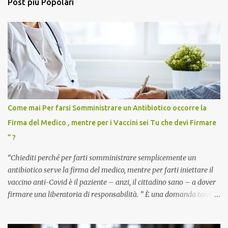
Post più Popolari
Come mai Per farsi Somministrare un Antibiotico occorre la
Firma del Medico , mentre per i Vaccini sei Tu che devi Firmare
” ?
“Chiediti perché per farti somministrare semplicemente un
antibiotico serve la firma del medico, mentre per farti iniettare il
vaccino anti-Covid è il paziente – anzi, il cittadino sano – a dover
firmare una liberatoria di responsabilità. ” È una domanda tanto
semplice quanto devastante quella posta dal dottor Andrea
Stramezzi, medico, che ha curato migliaia di pazienti durante la