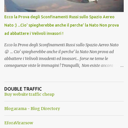
Ecco la Prova degli Sconfinamenti Russi sullo Spazio Aereo
Nato :) ...Cio' spiegherebbe anche il perche' la Nato Non prova
ad abbattere i Velivoli invasori !
Ecco la Prova degli Sconfinamenti Russi sullo Spazio Aereo Nato
😛 ... Cio' spiegherebbe anche il perche' la Nato Non prova ad
abbattere i Velivoli invadenti ed invasori... forse ne teme le
conseguenze viste le immagini ! Tranquilli, Non esiste ancora
alcuna notizia di un'invasione dello spazio aereo NATO da parte di
un robot chiamato "Goldrake"; questo evento sembra essere
ancora una fantasia Nato o forse una "False Flag", per provocare
DOUBLE TRAFFIC
una guerra mondiale che difficilmente da menti sane, potrebbe
Buy website traffic cheap
scoccare ! !
Blogarama - Blog Directory
EforaVirarsow