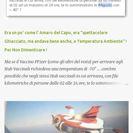
discriminazioni per coloro che non l’hanno fatto. Se non sei stato
vaccinato, nessuno aveva prima cercato di farti sentire una
persona cattiva. Non avevamo mai visto un vaccino che minacci le
relazioni tra familiari, colleghi e amici. Non avevamo mai visto un
vaccino usato per minacciare i mezzi di sussistenza, il lavoro o la
Era un po' come l' Amaro del Capo, era "spettacolare
scuola. Non avevamo mai visto un vaccino che permettesse a un
Ghiacciato, ma andava bene anche, a Temperatura Ambiente" !
dodicenne di ignorare il consenso dei genitori. Dopo tutti i vaccini
Per Non Dimenticare !
che abbiamo elencato sopra...
Ma se il Vaccino PFizer (come gli altri del resto) per arrivare agli
Hub Vaccinali richiedeva una temperatura di -70° ... .com'era
possibile che negli stessi Hub vaccinali in cui arrivava, con file
kilometriche di persone dalle 02 alle 24 ore, te lo somministravano
in Agosto con + 40° ? Ricordate i Camioncini di Gelati affittati per
lo scopo della temperatura? Qualcuno a suo tempo ribattezzo' il
Vaccino come: l' Amaro del Capo, era "spettacolare Ghiacciato, ma
andava bene anche, a Temperatura Ambiente"! Riproponiamo
l'articolo per NON Dimenticare!