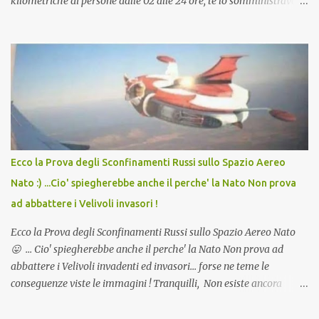
kilometriche di persone dalle 02 alle 24 ore, te lo somministravano
in Agosto con + 40° ? Ricordate i Camioncini di Gelati affittati per
lo scopo della temperatura? Qualcuno a suo tempo ribattezzo' il
Vaccino come: l' Amaro del Capo, era "spettacolare Ghiacciato, ma
andava bene anche, a Temperatura Ambiente"! Riproponiamo
l'articolo per NON Dimenticare!
Ecco la Prova degli Sconfinamenti Russi sullo Spazio Aereo
Nato :) ...Cio' spiegherebbe anche il perche' la Nato Non prova
ad abbattere i Velivoli invasori !
Ecco la Prova degli Sconfinamenti Russi sullo Spazio Aereo Nato
😛 ... Cio' spiegherebbe anche il perche' la Nato Non prova ad
abbattere i Velivoli invadenti ed invasori... forse ne teme le
conseguenze viste le immagini ! Tranquilli, Non esiste ancora
alcuna notizia di un'invasione dello spazio aereo NATO da parte di
un robot chiamato "Goldrake"; questo evento sembra essere