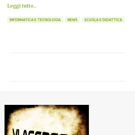
Leggi tutto...
INFORMATICA E TECNOLOGIA
NEWS
SCUOLA E DIDATTICA
C
o
m
m
e
n
t
i