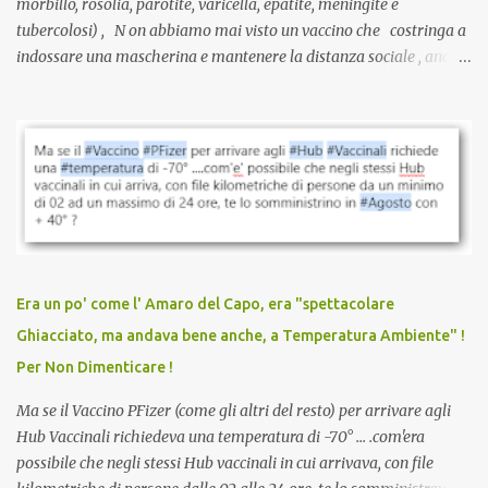
morbillo, rosolia, parotite, varicella, epatite, meningite e
tubercolosi) , N on abbiamo mai visto un vaccino che costringa a
indossare una mascherina e mantenere la distanza sociale , anche
quando eri completamente vaccinato… Non avevamo mai sentito
parlare di un vaccino che diffonda il virus anche dopo la
vaccinazione. Non avevamo mai sentito parlare di ricompense,
sconti, incentivi per vaccinarsi. Non avevamo mai visto
discriminazioni per coloro che non l’hanno fatto. Se non sei stato
vaccinato, nessuno aveva prima cercato di farti sentire una
persona cattiva. Non avevamo mai visto un vaccino che minacci le
relazioni tra familiari, colleghi e amici. Non avevamo mai visto un
vaccino usato per minacciare i mezzi di sussistenza, il lavoro o la
Era un po' come l' Amaro del Capo, era "spettacolare
scuola. Non avevamo mai visto un vaccino che permettesse a un
Ghiacciato, ma andava bene anche, a Temperatura Ambiente" !
dodicenne di ignorare il consenso dei genitori. Dopo tutti i vaccini
Per Non Dimenticare !
che abbiamo elencato sopra...
Ma se il Vaccino PFizer (come gli altri del resto) per arrivare agli
Hub Vaccinali richiedeva una temperatura di -70° ... .com'era
possibile che negli stessi Hub vaccinali in cui arrivava, con file