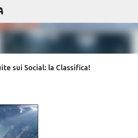
A
Passa ai contenuti principali
te sui Social: la Classifica!