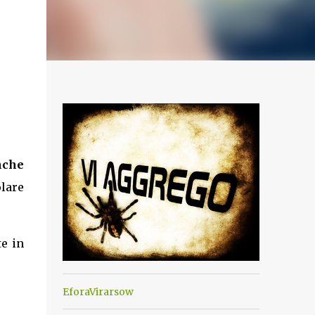
nche
olare
te in
EforaVirarsow