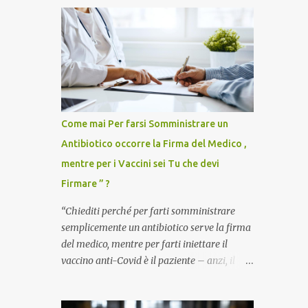
Come mai Per farsi Somministrare un
Antibiotico occorre la Firma del Medico ,
mentre per i Vaccini sei Tu che devi
Firmare ” ?
“Chiediti perché per farti somministrare
semplicemente un antibiotico serve la firma
del medico, mentre per farti iniettare il
vaccino anti-Covid è il paziente – anzi, il
cittadino sano – a dover firmare una
liberatoria di responsabilità. ” È una