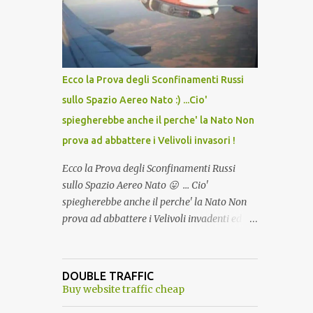
lo scopo della temperatura? Qualcuno a suo
tempo ribattezzo' il Vaccino come: l' Amaro
del Capo, era "spettacolare Ghiacciato, ma
andava bene anche, a Temperatura
Ambiente"! Riproponiamo l'articolo per NON
Ecco la Prova degli Sconfinamenti Russi
Dimenticare!
sullo Spazio Aereo Nato :) ...Cio'
spiegherebbe anche il perche' la Nato Non
prova ad abbattere i Velivoli invasori !
Ecco la Prova degli Sconfinamenti Russi
sullo Spazio Aereo Nato 😛 ... Cio'
spiegherebbe anche il perche' la Nato Non
prova ad abbattere i Velivoli invadenti ed
invasori... forse ne teme le conseguenze viste
le immagini ! Tranquilli, Non esiste ancora
alcuna notizia di un'invasione dello spazio
DOUBLE TRAFFIC
aereo NATO da parte di un robot chiamato
Buy website traffic cheap
"Goldrake"; questo evento sembra essere