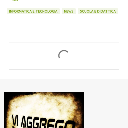
INFORMATICA E TECNOLOGIA
NEWS
SCUOLA E DIDATTICA
C
o
m
m
e
n
t
i