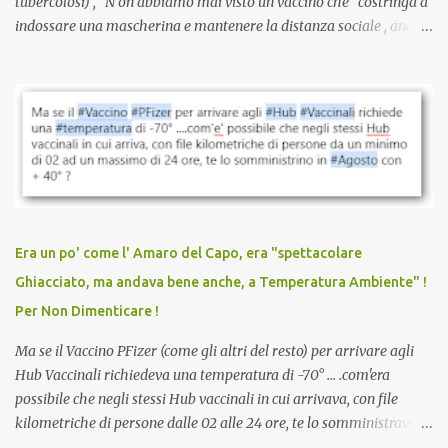
tubercolosi) , N on abbiamo mai visto un vaccino che costringa a
indossare una mascherina e mantenere la distanza sociale , anche
quando eri completamente vaccinato… Non avevamo mai sentito
parlare di un vaccino che diffonda il virus anche dopo la
vaccinazione. Non avevamo mai sentito parlare di ricompense,
sconti, incentivi per vaccinarsi. Non avevamo mai visto
discriminazioni per coloro che non l’hanno fatto. Se non sei stato
vaccinato, nessuno aveva prima cercato di farti sentire una
persona cattiva. Non avevamo mai visto un vaccino che minacci le
relazioni tra familiari, colleghi e amici. Non avevamo mai visto un
vaccino usato per minacciare i mezzi di sussistenza, il lavoro o la
Era un po' come l' Amaro del Capo, era "spettacolare
scuola. Non avevamo mai visto un vaccino che permettesse a un
Ghiacciato, ma andava bene anche, a Temperatura Ambiente" !
dodicenne di ignorare il consenso dei genitori. Dopo tutti i vaccini
Per Non Dimenticare !
che abbiamo elencato sopra...
Ma se il Vaccino PFizer (come gli altri del resto) per arrivare agli
Hub Vaccinali richiedeva una temperatura di -70° ... .com'era
possibile che negli stessi Hub vaccinali in cui arrivava, con file
kilometriche di persone dalle 02 alle 24 ore, te lo somministravano
in Agosto con + 40° ? Ricordate i Camioncini di Gelati affittati per