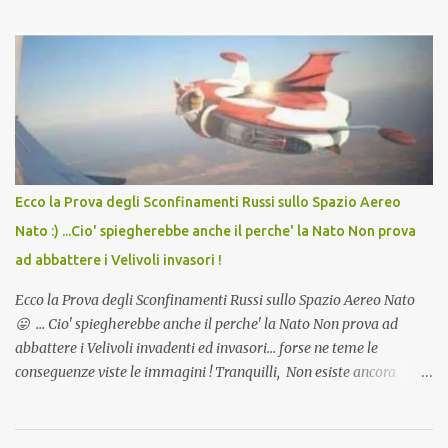
lo scopo della temperatura? Qualcuno a suo tempo ribattezzo' il
Vaccino come: l' Amaro del Capo, era "spettacolare Ghiacciato, ma
andava bene anche, a Temperatura Ambiente"! Riproponiamo
l'articolo per NON Dimenticare!
Ecco la Prova degli Sconfinamenti Russi sullo Spazio Aereo
Nato :) ...Cio' spiegherebbe anche il perche' la Nato Non prova
ad abbattere i Velivoli invasori !
Ecco la Prova degli Sconfinamenti Russi sullo Spazio Aereo Nato
😛 ... Cio' spiegherebbe anche il perche' la Nato Non prova ad
abbattere i Velivoli invadenti ed invasori... forse ne teme le
conseguenze viste le immagini ! Tranquilli, Non esiste ancora
alcuna notizia di un'invasione dello spazio aereo NATO da parte di
un robot chiamato "Goldrake"; questo evento sembra essere
ancora una fantasia Nato o forse una "False Flag", per provocare