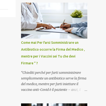
Come mai Per farsi Somministrare un
Antibiotico occorre la Firma del Medico ,
mentre per i Vaccini sei Tu che devi
Firmare ” ?
“Chiediti perché per farti somministrare
semplicemente un antibiotico serve la firma
del medico, mentre per farti iniettare il
vaccino anti-Covid è il paziente – anzi, il
cittadino sano – a dover firmare una
liberatoria di responsabilità. ” È una