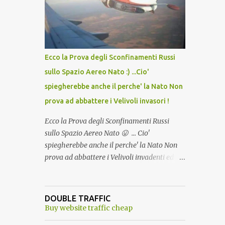
lo scopo della temperatura? Qualcuno a suo
tempo ribattezzo' il Vaccino come: l' Amaro
del Capo, era "spettacolare Ghiacciato, ma
andava bene anche, a Temperatura
Ambiente"! Riproponiamo l'articolo per NON
Ecco la Prova degli Sconfinamenti Russi
Dimenticare!
sullo Spazio Aereo Nato :) ...Cio'
spiegherebbe anche il perche' la Nato Non
prova ad abbattere i Velivoli invasori !
Ecco la Prova degli Sconfinamenti Russi
sullo Spazio Aereo Nato 😛 ... Cio'
spiegherebbe anche il perche' la Nato Non
prova ad abbattere i Velivoli invadenti ed
invasori... forse ne teme le conseguenze viste
le immagini ! Tranquilli, Non esiste ancora
alcuna notizia di un'invasione dello spazio
DOUBLE TRAFFIC
aereo NATO da parte di un robot chiamato
Buy website traffic cheap
"Goldrake"; questo evento sembra essere