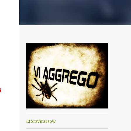
i
EforaVirarsow