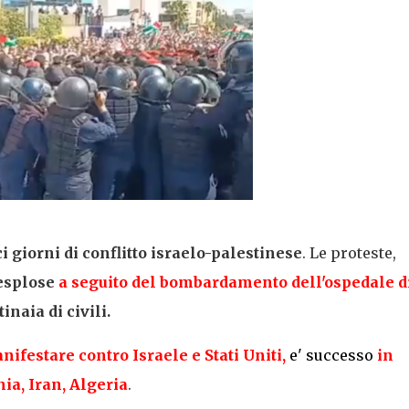
i giorni di conflitto israelo-palestinese
. Le proteste,
 esplose
a seguito del bombardamento dell'ospedale d
naia di civili.
nifestare contro Israele e Stati Uniti,
e' successo
in
ia, Iran, Algeria
.