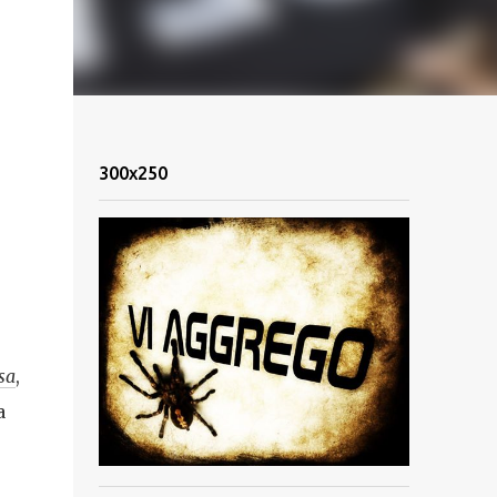
300x250
sa
,
a