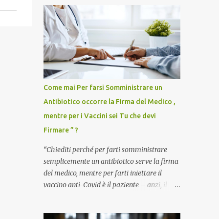
Come mai Per farsi Somministrare un
Antibiotico occorre la Firma del Medico ,
mentre per i Vaccini sei Tu che devi
Firmare ” ?
“Chiediti perché per farti somministrare
semplicemente un antibiotico serve la firma
del medico, mentre per farti iniettare il
vaccino anti-Covid è il paziente – anzi, il
cittadino sano – a dover firmare una
liberatoria di responsabilità. ” È una