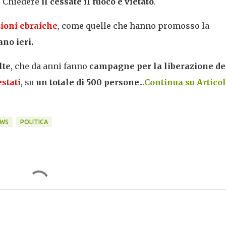
. Chiedere
il cessate il fuoco è vietato
.
zioni ebraiche
, come quelle che hanno promosso la
no ieri.
lte
, che da anni fanno
campagne per la liberazione de
estati
, su
un totale di 500 persone
...
Continua su Artico
WS
POLITICA