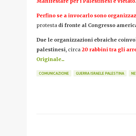
Manifestare per i Palestinesi è vietato
Perfino se a invocarlo sono organizza
protesta
di fronte al Congresso america
Due le organizzazioni ebraiche coinvo
palestinesi,
circa
20 rabbini tra gli arr
Originale...
COMUNICAZIONE
GUERRA ISRAELE PALESTINA
NE
C
o