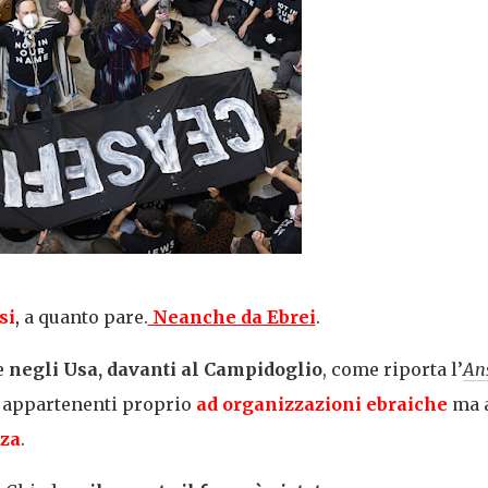
si
,
a quanto pare.
Neanche da Ebrei
.
e
negli Usa, davanti al
Campidoglio
, come riporta l’
An
, appartenenti proprio
ad organizzazioni ebraiche
ma 
aza
.