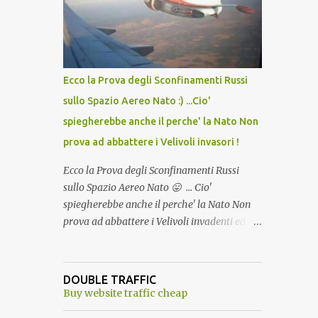
lo scopo della temperatura? Qualcuno a suo
tempo ribattezzo' il Vaccino come: l' Amaro
del Capo, era "spettacolare Ghiacciato, ma
andava bene anche, a Temperatura
Ambiente"! Riproponiamo l'articolo per NON
Ecco la Prova degli Sconfinamenti Russi
Dimenticare!
sullo Spazio Aereo Nato :) ...Cio'
spiegherebbe anche il perche' la Nato Non
prova ad abbattere i Velivoli invasori !
Ecco la Prova degli Sconfinamenti Russi
sullo Spazio Aereo Nato 😛 ... Cio'
spiegherebbe anche il perche' la Nato Non
prova ad abbattere i Velivoli invadenti ed
invasori... forse ne teme le conseguenze viste
le immagini ! Tranquilli, Non esiste ancora
alcuna notizia di un'invasione dello spazio
DOUBLE TRAFFIC
aereo NATO da parte di un robot chiamato
Buy website traffic cheap
"Goldrake"; questo evento sembra essere