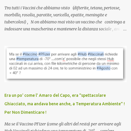
Tra tutti i Vaccini che abbiamo visto (difterite, tetano, pertosse,
morbillo, rosolia, parotite, varicella, epatite, meningite e
tubercolosi) , N on abbiamo mai visto un vaccino che costringa a
indossare una mascherina e mantenere la distanza sociale , anche
quando eri completamente vaccinato… Non avevamo mai sentito
parlare di un vaccino che diffonda il virus anche dopo la
vaccinazione. Non avevamo mai sentito parlare di ricompense,
sconti, incentivi per vaccinarsi. Non avevamo mai visto
discriminazioni per coloro che non l’hanno fatto. Se non sei stato
vaccinato, nessuno aveva prima cercato di farti sentire una
persona cattiva. Non avevamo mai visto un vaccino che minacci le
relazioni tra familiari, colleghi e amici. Non avevamo mai visto un
vaccino usato per minacciare i mezzi di sussistenza, il lavoro o la
Era un po' come l' Amaro del Capo, era "spettacolare
scuola. Non avevamo mai visto un vaccino che permettesse a un
Ghiacciato, ma andava bene anche, a Temperatura Ambiente" !
dodicenne di ignorare il consenso dei genitori. Dopo tutti i vaccini
Per Non Dimenticare !
che abbiamo elencato sopra...
Ma se il Vaccino PFizer (come gli altri del resto) per arrivare agli