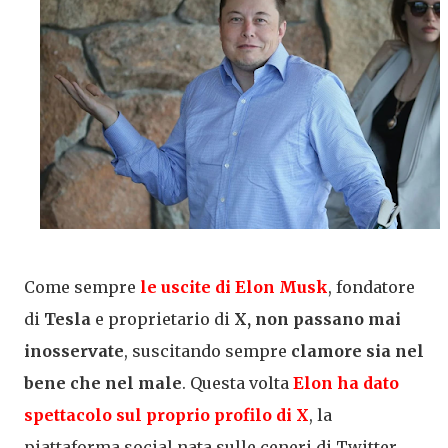
Come sempre
le uscite di
Elon Musk
, fondatore
di
Tesla
e proprietario di
X,
non passano mai
inosservate
, suscitando sempre
clamore sia nel
bene che nel male
. Questa volta
Elon ha dato
spettacolo sul proprio profilo di X
, la
piattaforma social nata sulle ceneri di Twitter,