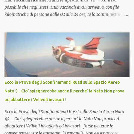
Hub Vaccinali richiedeva una temperatura di -70° ... .com'era
possibile che negli stessi Hub vaccinali in cui arrivava, con file
kilometriche di persone dalle 02 alle 24 ore, te lo somministravano
in Agosto con + 40° ? Ricordate i Camioncini di Gelati affittati per
lo scopo della temperatura? Qualcuno a suo tempo ribattezzo' il
Vaccino come: l' Amaro del Capo, era "spettacolare Ghiacciato, ma
andava bene anche, a Temperatura Ambiente"! Riproponiamo
l'articolo per NON Dimenticare!
Ecco la Prova degli Sconfinamenti Russi sullo Spazio Aereo
Nato :) ...Cio' spiegherebbe anche il perche' la Nato Non prova
ad abbattere i Velivoli invasori !
Ecco la Prova degli Sconfinamenti Russi sullo Spazio Aereo Nato
😛 ... Cio' spiegherebbe anche il perche' la Nato Non prova ad
abbattere i Velivoli invadenti ed invasori... forse ne teme le
conseguenze viste le immagini ! Tranquilli, Non esiste ancora