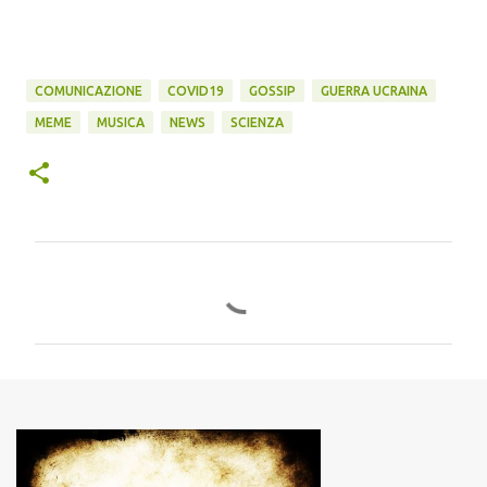
COMUNICAZIONE
COVID19
GOSSIP
GUERRA UCRAINA
MEME
MUSICA
NEWS
SCIENZA
C
o
m
m
e
n
t