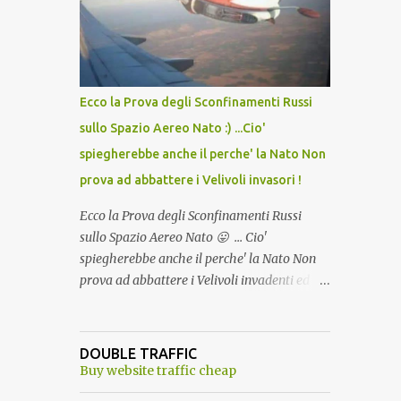
lo scopo della temperatura? Qualcuno a suo
tempo ribattezzo' il Vaccino come: l' Amaro
del Capo, era "spettacolare Ghiacciato, ma
andava bene anche, a Temperatura
Ambiente"! Riproponiamo l'articolo per NON
Ecco la Prova degli Sconfinamenti Russi
Dimenticare!
sullo Spazio Aereo Nato :) ...Cio'
spiegherebbe anche il perche' la Nato Non
prova ad abbattere i Velivoli invasori !
Ecco la Prova degli Sconfinamenti Russi
sullo Spazio Aereo Nato 😛 ... Cio'
spiegherebbe anche il perche' la Nato Non
prova ad abbattere i Velivoli invadenti ed
invasori... forse ne teme le conseguenze viste
le immagini ! Tranquilli, Non esiste ancora
alcuna notizia di un'invasione dello spazio
DOUBLE TRAFFIC
aereo NATO da parte di un robot chiamato
Buy website traffic cheap
"Goldrake"; questo evento sembra essere