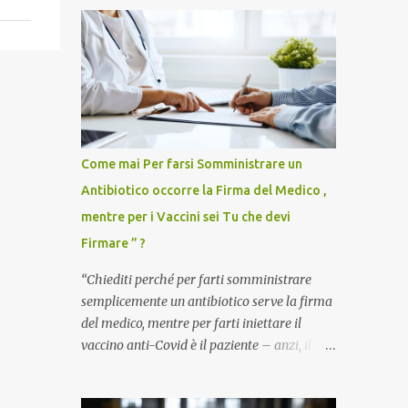
Come mai Per farsi Somministrare un
Antibiotico occorre la Firma del Medico ,
mentre per i Vaccini sei Tu che devi
Firmare ” ?
“Chiediti perché per farti somministrare
semplicemente un antibiotico serve la firma
del medico, mentre per farti iniettare il
vaccino anti-Covid è il paziente – anzi, il
cittadino sano – a dover firmare una
liberatoria di responsabilità. ” È una