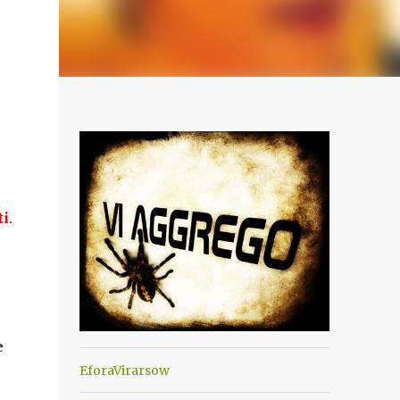
ti
.
e
EforaVirarsow