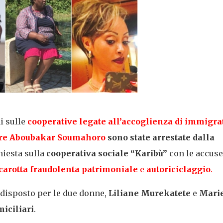
i sulle
cooperative legate all’accoglienza di immigra
re
Aboubakar Soumahoro
sono state arrestate dalla
hiesta sulla
cooperativa sociale “Karibù”
con le accuse
ncarotta fraudolenta patrimoniale
e
autoriciclaggio
.
a disposto per le due donne,
Liliane Murekatete
e
Mari
miciliari
.