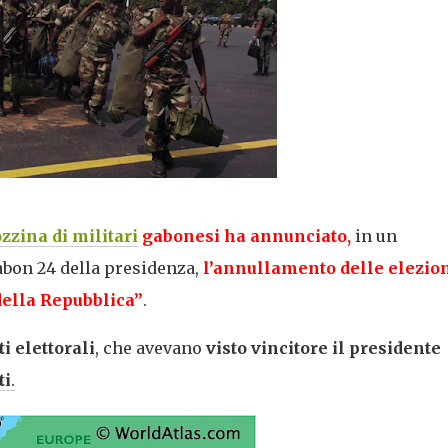
zzina di militari
gabonesi ha annunciato,
in un
abon 24 della presidenza,
l’annullamento delle elezion
 della Repubblica”
.
i elettorali
, che avevano
visto vincitore il presidente
ti
.