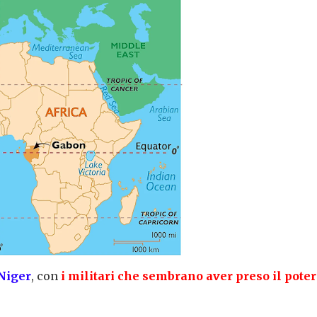
 Niger
, con
i militari che sembrano aver preso il poter