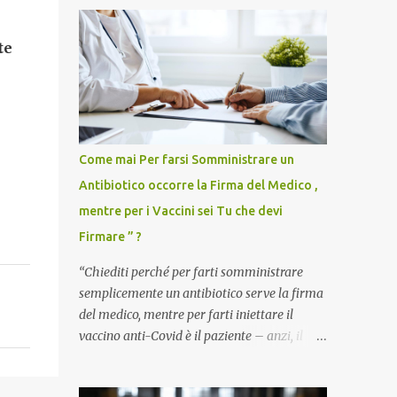
te
Come mai Per farsi Somministrare un
Antibiotico occorre la Firma del Medico ,
mentre per i Vaccini sei Tu che devi
Firmare ” ?
“Chiediti perché per farti somministrare
semplicemente un antibiotico serve la firma
del medico, mentre per farti iniettare il
vaccino anti-Covid è il paziente – anzi, il
cittadino sano – a dover firmare una
liberatoria di responsabilità. ” È una