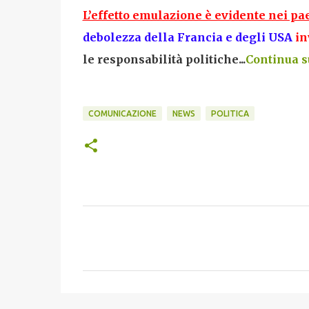
L’effetto emulazione è evidente nei pae
debolezza della Francia e degli USA
inv
le responsabilità politiche...
Continua su
COMUNICAZIONE
NEWS
POLITICA
C
o
m
m
e