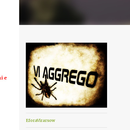
i e
EforaVirarsow