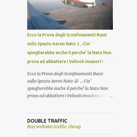
lo scopo della temperatura? Qualcuno a suo
tempo ribattezzo' il Vaccino come: l' Amaro
del Capo, era "spettacolare Ghiacciato, ma
andava bene anche, a Temperatura
Ambiente"! Riproponiamo l'articolo per NON
Ecco la Prova degli Sconfinamenti Russi
Dimenticare!
sullo Spazio Aereo Nato :) ...Cio'
spiegherebbe anche il perche' la Nato Non
prova ad abbattere i Velivoli invasori !
Ecco la Prova degli Sconfinamenti Russi
sullo Spazio Aereo Nato 😛 ... Cio'
spiegherebbe anche il perche' la Nato Non
prova ad abbattere i Velivoli invadenti ed
invasori... forse ne teme le conseguenze viste
le immagini ! Tranquilli, Non esiste ancora
alcuna notizia di un'invasione dello spazio
DOUBLE TRAFFIC
aereo NATO da parte di un robot chiamato
Buy website traffic cheap
"Goldrake"; questo evento sembra essere