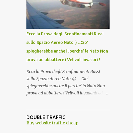
lo scopo della temperatura? Qualcuno a suo
tempo ribattezzo' il Vaccino come: l' Amaro
del Capo, era "spettacolare Ghiacciato, ma
andava bene anche, a Temperatura
Ambiente"! Riproponiamo l'articolo per NON
Ecco la Prova degli Sconfinamenti Russi
Dimenticare!
sullo Spazio Aereo Nato :) ...Cio'
spiegherebbe anche il perche' la Nato Non
prova ad abbattere i Velivoli invasori !
Ecco la Prova degli Sconfinamenti Russi
sullo Spazio Aereo Nato 😛 ... Cio'
spiegherebbe anche il perche' la Nato Non
prova ad abbattere i Velivoli invadenti ed
invasori... forse ne teme le conseguenze viste
le immagini ! Tranquilli, Non esiste ancora
alcuna notizia di un'invasione dello spazio
DOUBLE TRAFFIC
aereo NATO da parte di un robot chiamato
Buy website traffic cheap
"Goldrake"; questo evento sembra essere