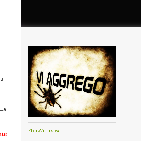
ma
lle
EforaVirarsow
nte