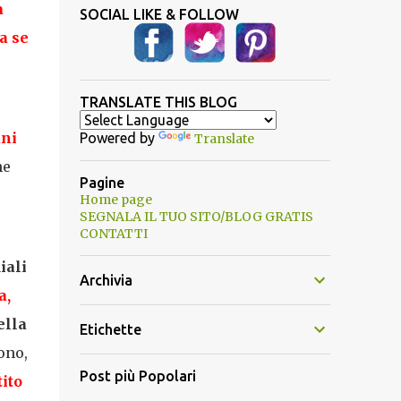
a
SOCIAL LIKE & FOLLOW
a se
TRANSLATE THIS BLOG
uni
Powered by
Translate
he
Pagine
Home page
SEGNALA IL TUO SITO/BLOG GRATIS
CONTATTI
iali
Archivia
a,
ella
Etichette
ono,
Post più Popolari
ito