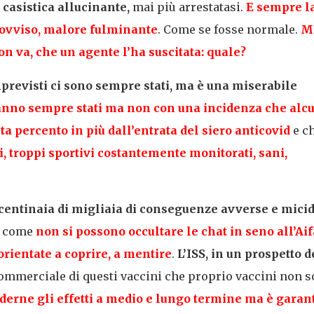
 casistica allucinante,
mai più arrestatasi.
E sempre l
ovviso, malore fulminante
. Come se fosse normale.
M
on va, che un agente l’ha suscitata: quale?
mprevisti ci sono sempre stati, ma è una miserabile
anno sempre stati ma non con una incidenza che alc
ta percento in più dall’entrata del siero anticovid
e c
i, troppi sportivi costantemente monitorati, sani,
 centinaia di migliaia di conseguenze avverse e micid
come
non si possono occultare le chat in seno all’Aif
 orientate a coprire, a mentire
.
L’ISS, in un prospetto d
 commerciale di questi vaccini che proprio vaccini non s
derne gli effetti a medio e lungo termine ma è garant