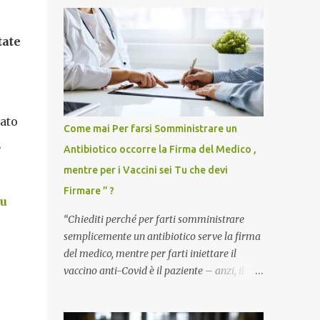
tate
ato
Come mai Per farsi Somministrare un
.
Antibiotico occorre la Firma del Medico ,
mentre per i Vaccini sei Tu che devi
Firmare ” ?
su
“Chiediti perché per farti somministrare
semplicemente un antibiotico serve la firma
del medico, mentre per farti iniettare il
vaccino anti-Covid è il paziente – anzi, il
cittadino sano – a dover firmare una
liberatoria di responsabilità. ” È una