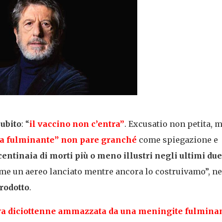
subito
: “
il vaccino non c’entra”
. Excusatio non petita, 
tia fulminante” non pare granché
come spiegazione e
centinaia di morti più o meno illustri negli ultimi due
me un aereo lanciato mentre ancora lo costruivamo”, ne
trodotto
.
iva diciottenne ammazzata da una meningite fulmina