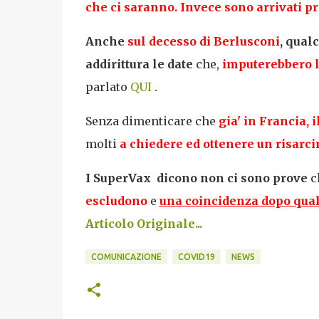
che ci saranno. Invece sono arrivati pre
Anche
sul decesso di Berlusconi
, qual
addirittura le date
che,
imputerebbero l
parlato
QUI
.
Senza dimenticare che
gia' in Francia, 
molti
a chiedere ed ottenere un risar
I SuperVax
dicono
non ci sono prove
ch
escludono
e
una coincidenza dopo qualc
Articolo Originale...
COMUNICAZIONE
COVID19
NEWS