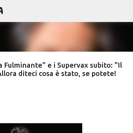
A
Passa ai contenuti principali
a Fulminante" e i Supervax subito: "Il
lora diteci cosa è stato, se potete!