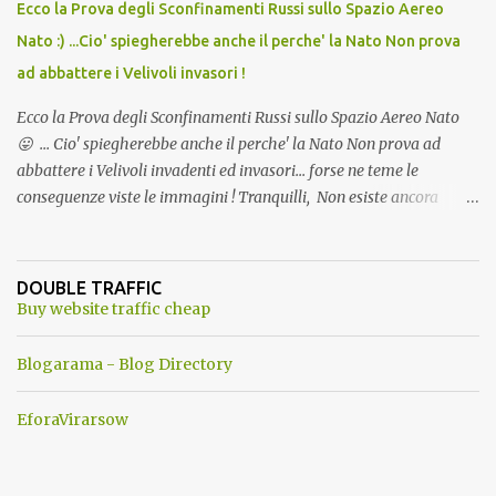
Ecco la Prova degli Sconfinamenti Russi sullo Spazio Aereo
Nato :) ...Cio' spiegherebbe anche il perche' la Nato Non prova
ad abbattere i Velivoli invasori !
Ecco la Prova degli Sconfinamenti Russi sullo Spazio Aereo Nato
😛 ... Cio' spiegherebbe anche il perche' la Nato Non prova ad
abbattere i Velivoli invadenti ed invasori... forse ne teme le
conseguenze viste le immagini ! Tranquilli, Non esiste ancora
alcuna notizia di un'invasione dello spazio aereo NATO da parte di
un robot chiamato "Goldrake"; questo evento sembra essere
ancora una fantasia Nato o forse una "False Flag", per provocare
DOUBLE TRAFFIC
una guerra mondiale che difficilmente da menti sane, potrebbe
Buy website traffic cheap
scoccare ! !
Blogarama - Blog Directory
EforaVirarsow