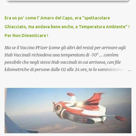
persona cattiva. Non avevamo mai visto un vaccino che minacci le
relazioni tra familiari, colleghi e amici. Non avevamo mai visto un
vaccino usato per minacciare i mezzi di sussistenza, il lavoro o la
Era un po' come l' Amaro del Capo, era "spettacolare
scuola. Non avevamo mai visto un vaccino che permettesse a un
Ghiacciato, ma andava bene anche, a Temperatura Ambiente" !
dodicenne di ignorare il consenso dei genitori. Dopo tutti i vaccini
Per Non Dimenticare !
che abbiamo elencato sopra...
Ma se il Vaccino PFizer (come gli altri del resto) per arrivare agli
Hub Vaccinali richiedeva una temperatura di -70° ... .com'era
possibile che negli stessi Hub vaccinali in cui arrivava, con file
kilometriche di persone dalle 02 alle 24 ore, te lo somministravano
in Agosto con + 40° ? Ricordate i Camioncini di Gelati affittati per
lo scopo della temperatura? Qualcuno a suo tempo ribattezzo' il
Vaccino come: l' Amaro del Capo, era "spettacolare Ghiacciato, ma
andava bene anche, a Temperatura Ambiente"! Riproponiamo
l'articolo per NON Dimenticare!