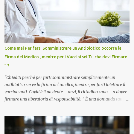
Come mai Per farsi Somministrare un Antibiotico occorre la
Firma del Medico , mentre per i Vaccini sei Tu che devi Firmare
” ?
“Chiediti perché per farti somministrare semplicemente un
antibiotico serve la firma del medico, mentre per farti iniettare il
vaccino anti-Covid è il paziente – anzi, il cittadino sano – a dover
firmare una liberatoria di responsabilità. ” È una domanda tanto
semplice quanto devastante quella posta dal dottor Andrea
Stramezzi, medico, che ha curato migliaia di pazienti durante la
pandemia. Un interrogativo che dovrebbe scuotere chiunque abbia
ancora il coraggio di pensare con la propria testa. Per il vaccino