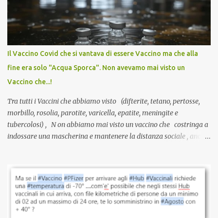
anti-Covid, un pro-farmaco, con autorizzazione condizionata,
sviluppato in tempi record, con tecnologie mai utilizzate prima su
larga scala, ancora oggetto di studio e di discussione
internazionale serve solo una firma. La tua. Lo si somministra
anche a persone sane, giovani, senza fattori di rischio, spesso già
Il Vaccino Covid che si vantava di essere Vaccino ma che alla
guarite da un’infezione naturale . Ma non serve una visita, non
fine era solo "Acqua Sporca". Non avevamo mai visto un
serve una prescrizione. Non c’è diagnosi. Non c’è presa in carico.
Vaccino che...!
L’unico atto richiesto è una fi...
Tra tutti i Vaccini che abbiamo visto (difterite, tetano, pertosse,
morbillo, rosolia, parotite, varicella, epatite, meningite e
tubercolosi) , N on abbiamo mai visto un vaccino che costringa a
indossare una mascherina e mantenere la distanza sociale , anche
quando eri completamente vaccinato… Non avevamo mai sentito
parlare di un vaccino che diffonda il virus anche dopo la
vaccinazione. Non avevamo mai sentito parlare di ricompense,
sconti, incentivi per vaccinarsi. Non avevamo mai visto
discriminazioni per coloro che non l’hanno fatto. Se non sei stato
vaccinato, nessuno aveva prima cercato di farti sentire una