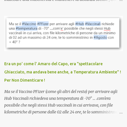
quando eri completamente vaccinato… Non avevamo mai sentito
parlare di un vaccino che diffonda il virus anche dopo la
vaccinazione. Non avevamo mai sentito parlare di ricompense,
sconti, incentivi per vaccinarsi. Non avevamo mai visto
discriminazioni per coloro che non l’hanno fatto. Se non sei stato
vaccinato, nessuno aveva prima cercato di farti sentire una
persona cattiva. Non avevamo mai visto un vaccino che minacci le
relazioni tra familiari, colleghi e amici. Non avevamo mai visto un
vaccino usato per minacciare i mezzi di sussistenza, il lavoro o la
Era un po' come l' Amaro del Capo, era "spettacolare
scuola. Non avevamo mai visto un vaccino che permettesse a un
Ghiacciato, ma andava bene anche, a Temperatura Ambiente" !
dodicenne di ignorare il consenso dei genitori. Dopo tutti i vaccini
Per Non Dimenticare !
che abbiamo elencato sopra...
Ma se il Vaccino PFizer (come gli altri del resto) per arrivare agli
Hub Vaccinali richiedeva una temperatura di -70° ... .com'era
possibile che negli stessi Hub vaccinali in cui arrivava, con file
kilometriche di persone dalle 02 alle 24 ore, te lo somministravano
in Agosto con + 40° ? Ricordate i Camioncini di Gelati affittati per
lo scopo della temperatura? Qualcuno a suo tempo ribattezzo' il