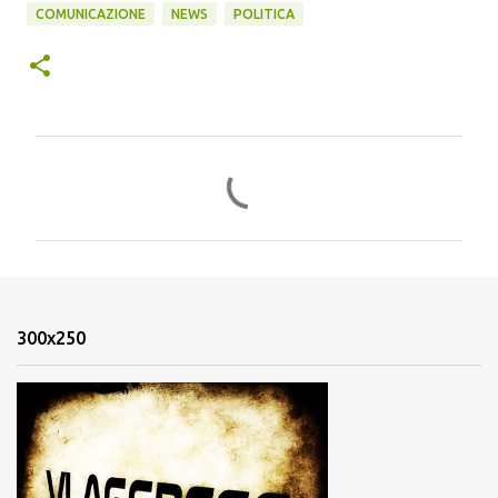
COMUNICAZIONE
NEWS
POLITICA
C
o
m
m
e
n
300x250
t
i