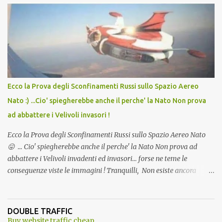
Vaccino come: l' Amaro del Capo, era "spettacolare Ghiacciato, ma
andava bene anche, a Temperatura Ambiente"! Riproponiamo
l'articolo per NON Dimenticare!
Ecco la Prova degli Sconfinamenti Russi sullo Spazio Aereo
Nato :) ...Cio' spiegherebbe anche il perche' la Nato Non prova
ad abbattere i Velivoli invasori !
Ecco la Prova degli Sconfinamenti Russi sullo Spazio Aereo Nato
😛 ... Cio' spiegherebbe anche il perche' la Nato Non prova ad
abbattere i Velivoli invadenti ed invasori... forse ne teme le
conseguenze viste le immagini ! Tranquilli, Non esiste ancora
alcuna notizia di un'invasione dello spazio aereo NATO da parte di
un robot chiamato "Goldrake"; questo evento sembra essere
ancora una fantasia Nato o forse una "False Flag", per provocare
DOUBLE TRAFFIC
una guerra mondiale che difficilmente da menti sane, potrebbe
Buy website traffic cheap