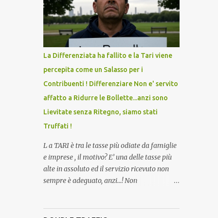
lo scopo della temperatura? Qualcuno a suo
tempo ribattezzo' il Vaccino come: l' Amaro
del Capo, era "spettacolare Ghiacciato, ma
andava bene anche, a Temperatura
Ambiente"! Riproponiamo l'articolo per NON
La Differenziata ha fallito e la Tari viene
Dimenticare!
percepita come un Salasso per i
Contribuenti ! Differenziare Non e' servito
affatto a Ridurre le Bollette...anzi sono
Lievitate senza Ritegno, siamo stati
Truffati !
L a TARI è tra le tasse più odiate da famiglie
e imprese , il motivo? E’ una delle tasse più
alte in assoluto ed il servizio ricevuto non
sempre è adeguato, anzi…! Non
dimentichiamo che per la raccolta
differenziata, facciamo quasi tutto noi
cittadini direttamente a casa, abbiamo