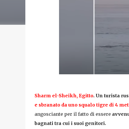
Sharm el-Sheikh, Egitto
.
Un turista rus
e
sbranato da uno squalo tigre di 4 met
angosciante per il fatto di essere
avvenut
bagnati tra cui i suoi genitori.