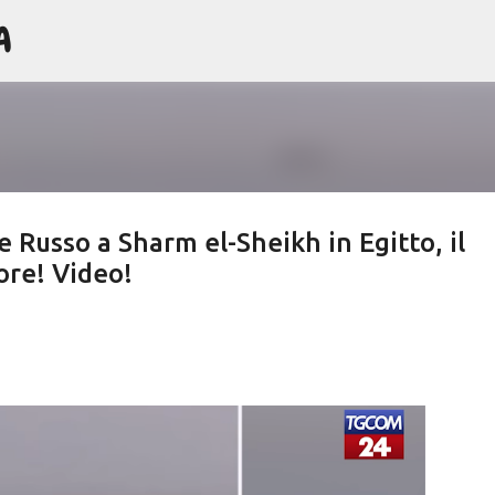
A
Passa ai contenuti principali
 Russo a Sharm el-Sheikh in Egitto, il
ore! Video!