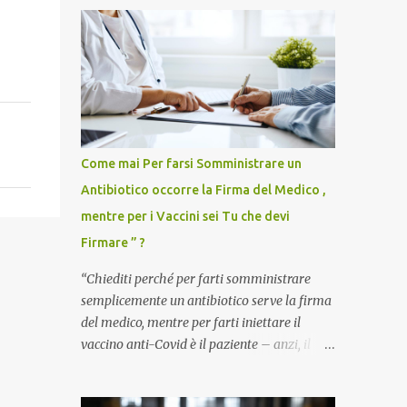
Come mai Per farsi Somministrare un
Antibiotico occorre la Firma del Medico ,
mentre per i Vaccini sei Tu che devi
Firmare ” ?
“Chiediti perché per farti somministrare
semplicemente un antibiotico serve la firma
del medico, mentre per farti iniettare il
vaccino anti-Covid è il paziente – anzi, il
cittadino sano – a dover firmare una
liberatoria di responsabilità. ” È una