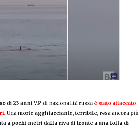
so di 23 anni
V.P. di nazionalità russa
è stato attaccato
ri
.
Una
morte agghiacciante, terribile
, resa ancora più
a a pochi metri dalla riva di fronte a una folla di