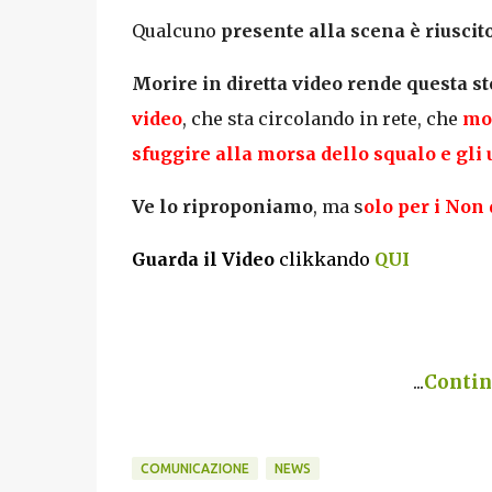
Qualcuno
presente alla scena è riuscit
Morire in diretta video rende questa st
video
, che sta circolando in rete, che
mos
sfuggire alla morsa dello squalo e gli u
Ve lo riproponiamo
, ma s
olo per i Non 
Guarda il Video
clikkando
QUI
...
Continu
COMUNICAZIONE
NEWS