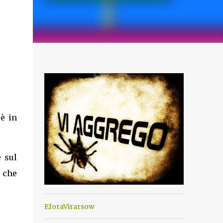
è in
 sul
 che
EforaVirarsow