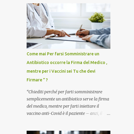
Come mai Per farsi Somministrare un
Antibiotico occorre la Firma del Medico ,
mentre per i Vaccini sei Tu che devi
Firmare ” ?
“Chiediti perché per farti somministrare
semplicemente un antibiotico serve la firma
del medico, mentre per farti iniettare il
vaccino anti-Covid è il paziente – anzi, il
cittadino sano – a dover firmare una
liberatoria di responsabilità. ” È una