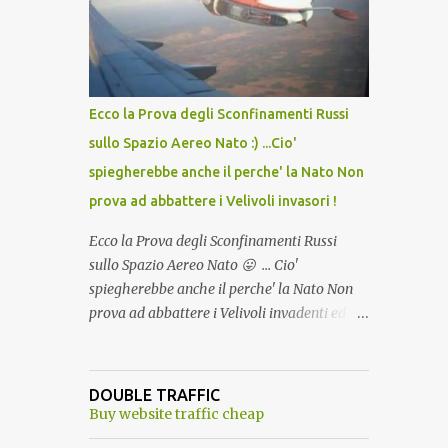
lo scopo della temperatura? Qualcuno a suo
tempo ribattezzo' il Vaccino come: l' Amaro
del Capo, era "spettacolare Ghiacciato, ma
andava bene anche, a Temperatura
Ambiente"! Riproponiamo l'articolo per NON
Ecco la Prova degli Sconfinamenti Russi
Dimenticare!
sullo Spazio Aereo Nato :) ...Cio'
spiegherebbe anche il perche' la Nato Non
prova ad abbattere i Velivoli invasori !
Ecco la Prova degli Sconfinamenti Russi
sullo Spazio Aereo Nato 😛 ... Cio'
spiegherebbe anche il perche' la Nato Non
prova ad abbattere i Velivoli invadenti ed
invasori... forse ne teme le conseguenze viste
le immagini ! Tranquilli, Non esiste ancora
alcuna notizia di un'invasione dello spazio
DOUBLE TRAFFIC
aereo NATO da parte di un robot chiamato
Buy website traffic cheap
"Goldrake"; questo evento sembra essere