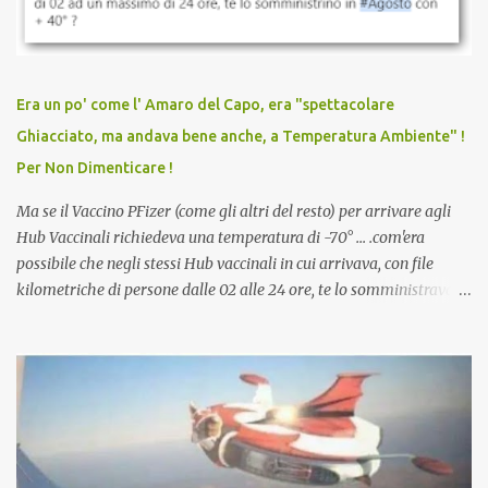
vaccinato, nessuno aveva prima cercato di farti sentire una
persona cattiva. Non avevamo mai visto un vaccino che minacci le
relazioni tra familiari, colleghi e amici. Non avevamo mai visto un
vaccino usato per minacciare i mezzi di sussistenza, il lavoro o la
Era un po' come l' Amaro del Capo, era "spettacolare
scuola. Non avevamo mai visto un vaccino che permettesse a un
Ghiacciato, ma andava bene anche, a Temperatura Ambiente" !
dodicenne di ignorare il consenso dei genitori. Dopo tutti i vaccini
Per Non Dimenticare !
che abbiamo elencato sopra...
Ma se il Vaccino PFizer (come gli altri del resto) per arrivare agli
Hub Vaccinali richiedeva una temperatura di -70° ... .com'era
possibile che negli stessi Hub vaccinali in cui arrivava, con file
kilometriche di persone dalle 02 alle 24 ore, te lo somministravano
in Agosto con + 40° ? Ricordate i Camioncini di Gelati affittati per
lo scopo della temperatura? Qualcuno a suo tempo ribattezzo' il
Vaccino come: l' Amaro del Capo, era "spettacolare Ghiacciato, ma
andava bene anche, a Temperatura Ambiente"! Riproponiamo
l'articolo per NON Dimenticare!