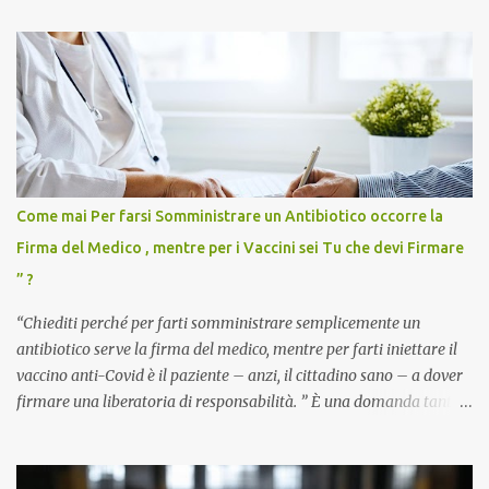
Come mai Per farsi Somministrare un Antibiotico occorre la
Firma del Medico , mentre per i Vaccini sei Tu che devi Firmare
” ?
“Chiediti perché per farti somministrare semplicemente un
antibiotico serve la firma del medico, mentre per farti iniettare il
vaccino anti-Covid è il paziente – anzi, il cittadino sano – a dover
firmare una liberatoria di responsabilità. ” È una domanda tanto
semplice quanto devastante quella posta dal dottor Andrea
Stramezzi, medico, che ha curato migliaia di pazienti durante la
pandemia. Un interrogativo che dovrebbe scuotere chiunque abbia