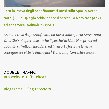
Ecco la Prova degli Sconfinamenti Russi sullo Spazio Aereo
Nato :) ...Cio' spiegherebbe anche il perche' la Nato Non prova
ad abbattere i Velivoli invasori !
Ecco la Prova degli Sconfinamenti Russi sullo Spazio Aereo Nato
😛 ... Cio' spiegherebbe anche il perche' la Nato Non prova ad
abbattere i Velivoli invadenti ed invasori... forse ne teme le
conseguenze viste le immagini ! Tranquilli, Non esiste ancora
alcuna notizia di un'invasione dello spazio aereo NATO da parte di
un robot chiamato "Goldrake"; questo evento sembra essere
ancora una fantasia Nato o forse una "False Flag", per provocare
DOUBLE TRAFFIC
una guerra mondiale che difficilmente da menti sane, potrebbe
Buy website traffic cheap
scoccare ! !
Blogarama - Blog Directory