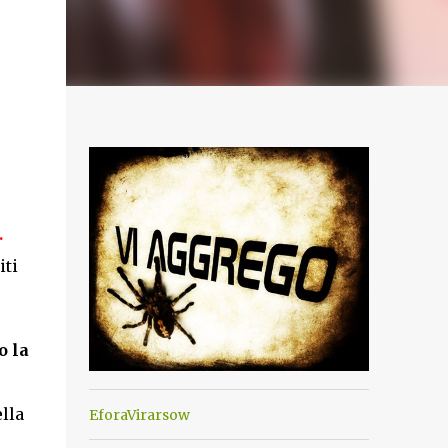
.
iti
o la
lla
EforaVirarsow