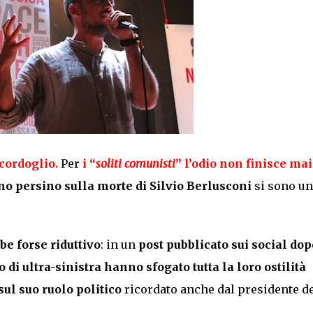
cordoglio.
Per
i “
soliti comunisti
” l’odio non finisce mai
no persino sulla morte di
Silvio Berlusconi
si sono un
be forse riduttivo
: in un
post pubblicato sui social dop
di ultra-sinistra hanno sfogato tutta la loro ostilità
sul suo ruolo politico
ricordato anche dal presidente de