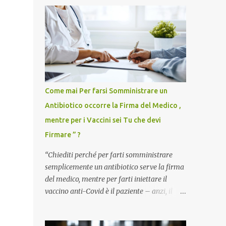
Come mai Per farsi Somministrare un
Antibiotico occorre la Firma del Medico ,
mentre per i Vaccini sei Tu che devi
Firmare ” ?
“Chiediti perché per farti somministrare
semplicemente un antibiotico serve la firma
del medico, mentre per farti iniettare il
vaccino anti-Covid è il paziente – anzi, il
cittadino sano – a dover firmare una
liberatoria di responsabilità. ” È una