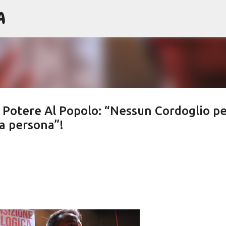
A
Passa ai contenuti principali
di Potere Al Popolo: “Nessun Cordoglio p
a persona”!