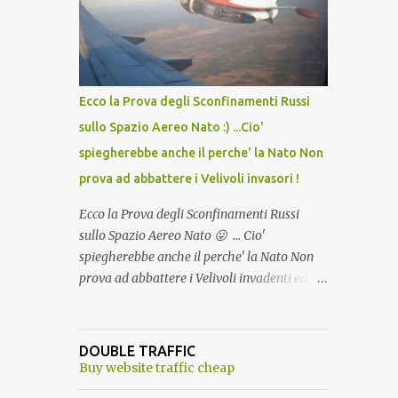
lo scopo della temperatura? Qualcuno a suo
tempo ribattezzo' il Vaccino come: l' Amaro
del Capo, era "spettacolare Ghiacciato, ma
andava bene anche, a Temperatura
Ambiente"! Riproponiamo l'articolo per NON
Ecco la Prova degli Sconfinamenti Russi
Dimenticare!
sullo Spazio Aereo Nato :) ...Cio'
spiegherebbe anche il perche' la Nato Non
prova ad abbattere i Velivoli invasori !
Ecco la Prova degli Sconfinamenti Russi
sullo Spazio Aereo Nato 😛 ... Cio'
spiegherebbe anche il perche' la Nato Non
prova ad abbattere i Velivoli invadenti ed
invasori... forse ne teme le conseguenze viste
le immagini ! Tranquilli, Non esiste ancora
alcuna notizia di un'invasione dello spazio
DOUBLE TRAFFIC
aereo NATO da parte di un robot chiamato
Buy website traffic cheap
"Goldrake"; questo evento sembra essere