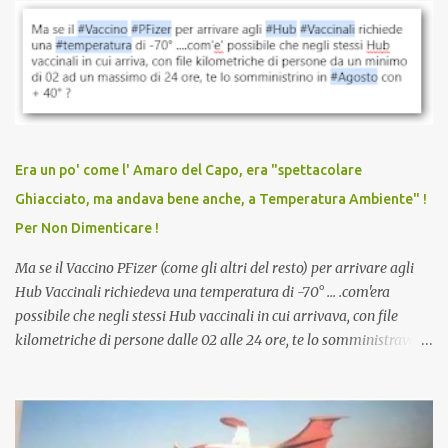
vaccinazione. Non avevamo mai sentito parlare di ricompense,
sconti, incentivi per vaccinarsi. Non avevamo mai visto
discriminazioni per coloro che non l’hanno fatto. Se non sei stato
vaccinato, nessuno aveva prima cercato di farti sentire una
persona cattiva. Non avevamo mai visto un vaccino che minacci le
relazioni tra familiari, colleghi e amici. Non avevamo mai visto un
vaccino usato per minacciare i mezzi di sussistenza, il lavoro o la
Era un po' come l' Amaro del Capo, era "spettacolare
scuola. Non avevamo mai visto un vaccino che permettesse a un
Ghiacciato, ma andava bene anche, a Temperatura Ambiente" !
dodicenne di ignorare il consenso dei genitori. Dopo tutti i vaccini
Per Non Dimenticare !
che abbiamo elencato sopra...
Ma se il Vaccino PFizer (come gli altri del resto) per arrivare agli
Hub Vaccinali richiedeva una temperatura di -70° ... .com'era
possibile che negli stessi Hub vaccinali in cui arrivava, con file
kilometriche di persone dalle 02 alle 24 ore, te lo somministravano
in Agosto con + 40° ? Ricordate i Camioncini di Gelati affittati per
lo scopo della temperatura? Qualcuno a suo tempo ribattezzo' il
Vaccino come: l' Amaro del Capo, era "spettacolare Ghiacciato, ma
andava bene anche, a Temperatura Ambiente"! Riproponiamo