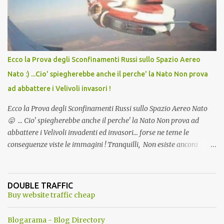
l'articolo per NON Dimenticare!
Ecco la Prova degli Sconfinamenti Russi sullo Spazio Aereo
Nato :) ...Cio' spiegherebbe anche il perche' la Nato Non prova
ad abbattere i Velivoli invasori !
Ecco la Prova degli Sconfinamenti Russi sullo Spazio Aereo Nato
😛 ... Cio' spiegherebbe anche il perche' la Nato Non prova ad
abbattere i Velivoli invadenti ed invasori... forse ne teme le
conseguenze viste le immagini ! Tranquilli, Non esiste ancora
alcuna notizia di un'invasione dello spazio aereo NATO da parte di
un robot chiamato "Goldrake"; questo evento sembra essere
ancora una fantasia Nato o forse una "False Flag", per provocare
DOUBLE TRAFFIC
una guerra mondiale che difficilmente da menti sane, potrebbe
Buy website traffic cheap
scoccare ! !
Blogarama - Blog Directory