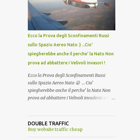
lo scopo della temperatura? Qualcuno a suo
tempo ribattezzo' il Vaccino come: l' Amaro
del Capo, era "spettacolare Ghiacciato, ma
andava bene anche, a Temperatura
Ambiente"! Riproponiamo l'articolo per NON
Ecco la Prova degli Sconfinamenti Russi
Dimenticare!
sullo Spazio Aereo Nato :) ...Cio'
spiegherebbe anche il perche' la Nato Non
prova ad abbattere i Velivoli invasori !
Ecco la Prova degli Sconfinamenti Russi
sullo Spazio Aereo Nato 😛 ... Cio'
spiegherebbe anche il perche' la Nato Non
prova ad abbattere i Velivoli invadenti ed
invasori... forse ne teme le conseguenze viste
le immagini ! Tranquilli, Non esiste ancora
alcuna notizia di un'invasione dello spazio
DOUBLE TRAFFIC
aereo NATO da parte di un robot chiamato
Buy website traffic cheap
"Goldrake"; questo evento sembra essere