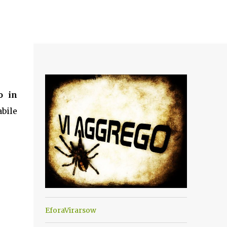
o in
abile
EforaVirarsow