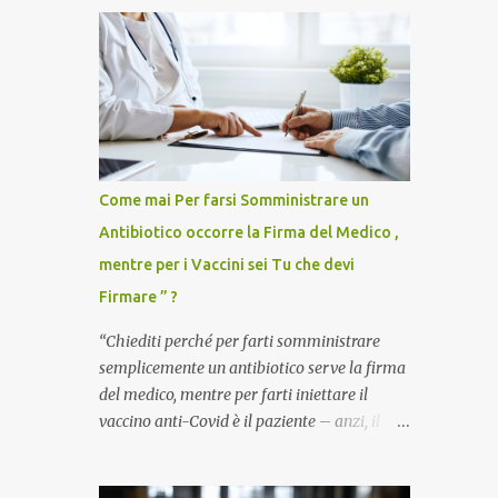
Come mai Per farsi Somministrare un
Antibiotico occorre la Firma del Medico ,
mentre per i Vaccini sei Tu che devi
Firmare ” ?
“Chiediti perché per farti somministrare
semplicemente un antibiotico serve la firma
del medico, mentre per farti iniettare il
vaccino anti-Covid è il paziente – anzi, il
cittadino sano – a dover firmare una
liberatoria di responsabilità. ” È una