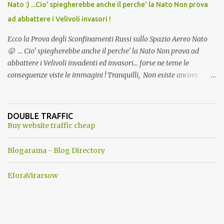
Nato :) ...Cio' spiegherebbe anche il perche' la Nato Non prova
ad abbattere i Velivoli invasori !
Ecco la Prova degli Sconfinamenti Russi sullo Spazio Aereo Nato
😛 ... Cio' spiegherebbe anche il perche' la Nato Non prova ad
abbattere i Velivoli invadenti ed invasori... forse ne teme le
conseguenze viste le immagini ! Tranquilli, Non esiste ancora
alcuna notizia di un'invasione dello spazio aereo NATO da parte di
un robot chiamato "Goldrake"; questo evento sembra essere
ancora una fantasia Nato o forse una "False Flag", per provocare
DOUBLE TRAFFIC
una guerra mondiale che difficilmente da menti sane, potrebbe
Buy website traffic cheap
scoccare ! !
Blogarama - Blog Directory
EforaVirarsow