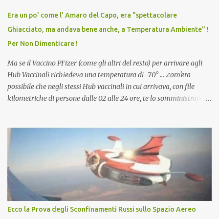
vaccino usato per minacciare i mezzi di sussistenza, il lavoro o la
Era un po' come l' Amaro del Capo, era "spettacolare
scuola. Non avevamo mai visto un vaccino che permettesse a un
Ghiacciato, ma andava bene anche, a Temperatura Ambiente" !
dodicenne di ignorare il consenso dei genitori. Dopo tutti i vaccini
Per Non Dimenticare !
che abbiamo elencato sopra...
Ma se il Vaccino PFizer (come gli altri del resto) per arrivare agli
Hub Vaccinali richiedeva una temperatura di -70° ... .com'era
possibile che negli stessi Hub vaccinali in cui arrivava, con file
kilometriche di persone dalle 02 alle 24 ore, te lo somministravano
in Agosto con + 40° ? Ricordate i Camioncini di Gelati affittati per
lo scopo della temperatura? Qualcuno a suo tempo ribattezzo' il
Vaccino come: l' Amaro del Capo, era "spettacolare Ghiacciato, ma
andava bene anche, a Temperatura Ambiente"! Riproponiamo
l'articolo per NON Dimenticare!
Ecco la Prova degli Sconfinamenti Russi sullo Spazio Aereo