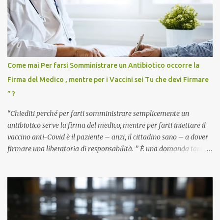
Come mai Per farsi Somministrare un Antibiotico occorre la
Firma del Medico , mentre per i Vaccini sei Tu che devi Firmare
” ?
“Chiediti perché per farti somministrare semplicemente un
antibiotico serve la firma del medico, mentre per farti iniettare il
vaccino anti-Covid è il paziente – anzi, il cittadino sano – a dover
firmare una liberatoria di responsabilità. ” È una domanda tanto
semplice quanto devastante quella posta dal dottor Andrea
Stramezzi, medico, che ha curato migliaia di pazienti durante la
pandemia. Un interrogativo che dovrebbe scuotere chiunque abbia
ancora il coraggio di pensare con la propria testa. Per il vaccino
anti-Covid, un pro-farmaco, con autorizzazione condizionata,
sviluppato in tempi record, con tecnologie mai utilizzate prima su