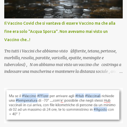
larga scala, ancora oggetto di studio e di discussione
internazionale serve solo una firma. La tua. Lo si somministra
anche a persone sane, giovani, senza fattori di rischio, spesso già
Il Vaccino Covid che si vantava di essere Vaccino ma che alla
guarite da un’infezione naturale . Ma non serve una visita, non
fine era solo "Acqua Sporca". Non avevamo mai visto un
serve una prescrizione. Non c’è diagnosi. Non c’è presa in carico.
Vaccino che...!
L’unico atto richiesto è una fi...
Tra tutti i Vaccini che abbiamo visto (difterite, tetano, pertosse,
morbillo, rosolia, parotite, varicella, epatite, meningite e
tubercolosi) , N on abbiamo mai visto un vaccino che costringa a
indossare una mascherina e mantenere la distanza sociale , anche
quando eri completamente vaccinato… Non avevamo mai sentito
parlare di un vaccino che diffonda il virus anche dopo la
vaccinazione. Non avevamo mai sentito parlare di ricompense,
sconti, incentivi per vaccinarsi. Non avevamo mai visto
discriminazioni per coloro che non l’hanno fatto. Se non sei stato
vaccinato, nessuno aveva prima cercato di farti sentire una
persona cattiva. Non avevamo mai visto un vaccino che minacci le
relazioni tra familiari, colleghi e amici. Non avevamo mai visto un