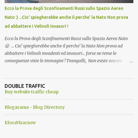
Ecco la Prova degli Sconfinamenti Russi sullo Spazio Aereo
Nato :) ...Cio' spiegherebbe anche il perche' la Nato Non prova
ad abbattere i Velivoli invasori !
Ecco la Prova degli Sconfinamenti Russi sullo Spazio Aereo Nato
😛 ... Cio' spiegherebbe anche il perche' la Nato Non prova ad
abbattere i Velivoli invadenti ed invasori... forse ne teme le
conseguenze viste le immagini ! Tranquilli, Non esiste ancora
alcuna notizia di un'invasione dello spazio aereo NATO da parte di
un robot chiamato "Goldrake"; questo evento sembra essere
ancora una fantasia Nato o forse una "False Flag", per provocare
DOUBLE TRAFFIC
una guerra mondiale che difficilmente da menti sane, potrebbe
Buy website traffic cheap
scoccare ! !
Blogarama - Blog Directory
EforaVirarsow