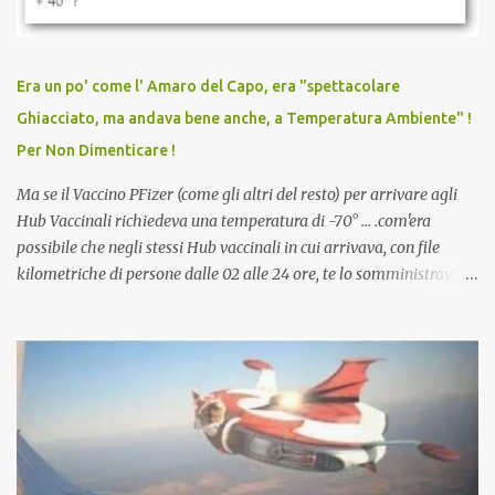
persona cattiva. Non avevamo mai visto un vaccino che minacci le
relazioni tra familiari, colleghi e amici. Non avevamo mai visto un
vaccino usato per minacciare i mezzi di sussistenza, il lavoro o la
Era un po' come l' Amaro del Capo, era "spettacolare
scuola. Non avevamo mai visto un vaccino che permettesse a un
Ghiacciato, ma andava bene anche, a Temperatura Ambiente" !
dodicenne di ignorare il consenso dei genitori. Dopo tutti i vaccini
Per Non Dimenticare !
che abbiamo elencato sopra...
Ma se il Vaccino PFizer (come gli altri del resto) per arrivare agli
Hub Vaccinali richiedeva una temperatura di -70° ... .com'era
possibile che negli stessi Hub vaccinali in cui arrivava, con file
kilometriche di persone dalle 02 alle 24 ore, te lo somministravano
in Agosto con + 40° ? Ricordate i Camioncini di Gelati affittati per
lo scopo della temperatura? Qualcuno a suo tempo ribattezzo' il
Vaccino come: l' Amaro del Capo, era "spettacolare Ghiacciato, ma
andava bene anche, a Temperatura Ambiente"! Riproponiamo
l'articolo per NON Dimenticare!