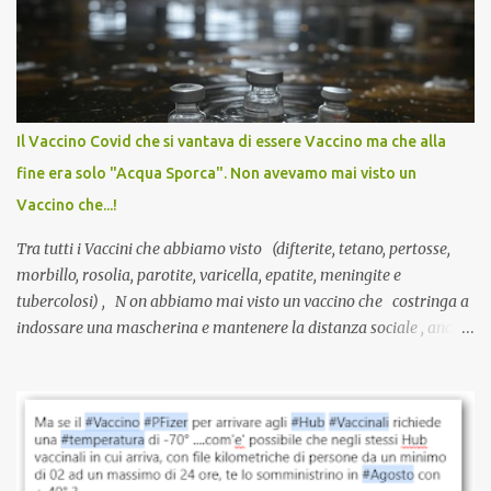
anti-Covid, un pro-farmaco, con autorizzazione condizionata,
sviluppato in tempi record, con tecnologie mai utilizzate prima su
larga scala, ancora oggetto di studio e di discussione
internazionale serve solo una firma. La tua. Lo si somministra
anche a persone sane, giovani, senza fattori di rischio, spesso già
Il Vaccino Covid che si vantava di essere Vaccino ma che alla
guarite da un’infezione naturale . Ma non serve una visita, non
fine era solo "Acqua Sporca". Non avevamo mai visto un
serve una prescrizione. Non c’è diagnosi. Non c’è presa in carico.
Vaccino che...!
L’unico atto richiesto è una fi...
Tra tutti i Vaccini che abbiamo visto (difterite, tetano, pertosse,
morbillo, rosolia, parotite, varicella, epatite, meningite e
tubercolosi) , N on abbiamo mai visto un vaccino che costringa a
indossare una mascherina e mantenere la distanza sociale , anche
quando eri completamente vaccinato… Non avevamo mai sentito
parlare di un vaccino che diffonda il virus anche dopo la
vaccinazione. Non avevamo mai sentito parlare di ricompense,
sconti, incentivi per vaccinarsi. Non avevamo mai visto
discriminazioni per coloro che non l’hanno fatto. Se non sei stato
vaccinato, nessuno aveva prima cercato di farti sentire una