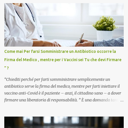
Come mai Per farsi Somministrare un Antibiotico occorre la
Firma del Medico , mentre per i Vaccini sei Tu che devi Firmare
” ?
“Chiediti perché per farti somministrare semplicemente un
antibiotico serve la firma del medico, mentre per farti iniettare il
vaccino anti-Covid è il paziente – anzi, il cittadino sano – a dover
firmare una liberatoria di responsabilità. ” È una domanda tanto
semplice quanto devastante quella posta dal dottor Andrea
Stramezzi, medico, che ha curato migliaia di pazienti durante la
pandemia. Un interrogativo che dovrebbe scuotere chiunque abbia
ancora il coraggio di pensare con la propria testa. Per il vaccino