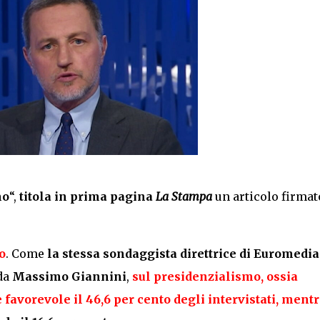
mo
“,
titola in prima pagina
La Stampa
un articolo firmat
o
. Come
la stessa sondaggista direttrice di Euromedia
 da
Massimo Giannini
,
sul presidenzialismo, ossia
è
favorevole il 46,6 per cento
degli intervistati, ment