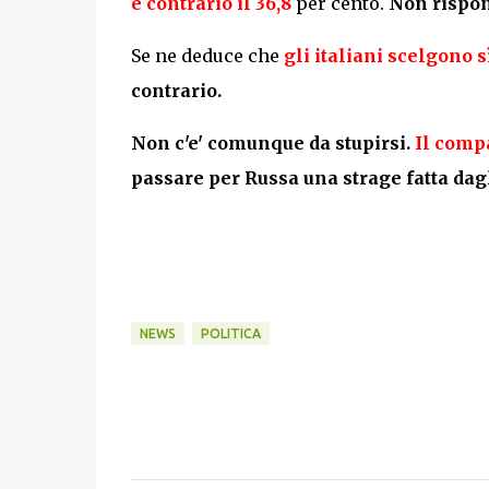
è
contrario il 36,8
per cento.
Non rispond
Se ne deduce che
gli italiani scelgono 
contrario.
Non c'e' comunque da stupirsi.
Il comp
passare per Russa una strage fatta dagl
NEWS
POLITICA