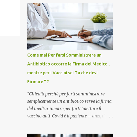
Come mai Per farsi Somministrare un
Antibiotico occorre la Firma del Medico ,
mentre per i Vaccini sei Tu che devi
Firmare ” ?
“Chiediti perché per farti somministrare
semplicemente un antibiotico serve la firma
del medico, mentre per farti iniettare il
vaccino anti-Covid è il paziente – anzi, il
cittadino sano – a dover firmare una
liberatoria di responsabilità. ” È una