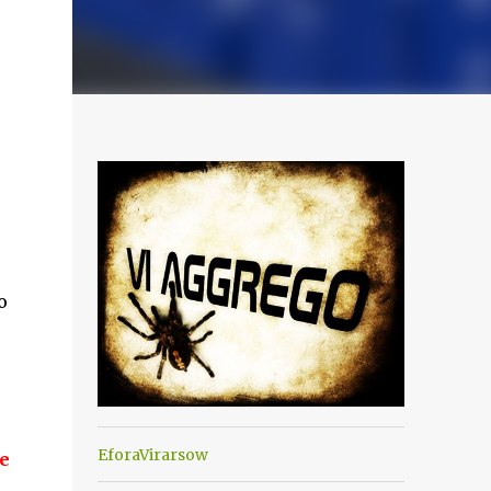
o
EforaVirarsow
re