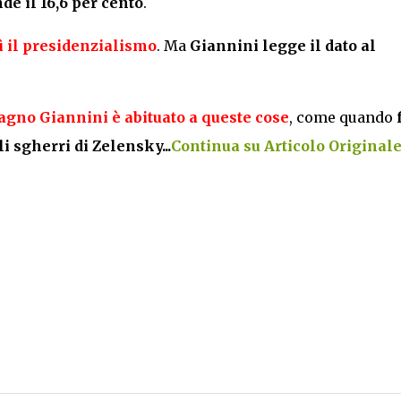
e il 16,6 per cento
.
sì il presidenzialismo
. Ma
Giannini legge il dato al
agno Giannini è abituato a queste cose
, come quando
i sgherri di Zelensky...
Continua su Articolo Originale.