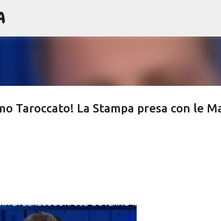
A
Passa ai contenuti principali
mo Taroccato! La Stampa presa con le M