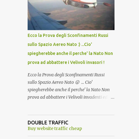
lo scopo della temperatura? Qualcuno a suo
tempo ribattezzo' il Vaccino come: l' Amaro
del Capo, era "spettacolare Ghiacciato, ma
andava bene anche, a Temperatura
Ambiente"! Riproponiamo l'articolo per NON
Ecco la Prova degli Sconfinamenti Russi
Dimenticare!
sullo Spazio Aereo Nato :) ...Cio'
spiegherebbe anche il perche' la Nato Non
prova ad abbattere i Velivoli invasori !
Ecco la Prova degli Sconfinamenti Russi
sullo Spazio Aereo Nato 😛 ... Cio'
spiegherebbe anche il perche' la Nato Non
prova ad abbattere i Velivoli invadenti ed
invasori... forse ne teme le conseguenze viste
le immagini ! Tranquilli, Non esiste ancora
alcuna notizia di un'invasione dello spazio
DOUBLE TRAFFIC
aereo NATO da parte di un robot chiamato
Buy website traffic cheap
"Goldrake"; questo evento sembra essere