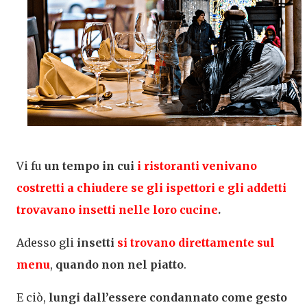
Vi fu
un tempo in cui
i ristoranti venivano
costretti a chiudere se gli ispettori e gli addetti
trovavano insetti nelle loro cucine
.
Adesso gli
insetti
si trovano direttamente sul
menu
,
quando non nel piatto
.
E ciò,
lungi dall’essere condannato come gesto