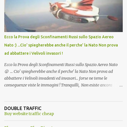
l'articolo per NON Dimenticare!
Ecco la Prova degli Sconfinamenti Russi sullo Spazio Aereo
Nato :) ...Cio' spiegherebbe anche il perche' la Nato Non prova
ad abbattere i Velivoli invasori !
Ecco la Prova degli Sconfinamenti Russi sullo Spazio Aereo Nato
😛 ... Cio' spiegherebbe anche il perche' la Nato Non prova ad
abbattere i Velivoli invadenti ed invasori... forse ne teme le
conseguenze viste le immagini ! Tranquilli, Non esiste ancora
alcuna notizia di un'invasione dello spazio aereo NATO da parte di
un robot chiamato "Goldrake"; questo evento sembra essere
ancora una fantasia Nato o forse una "False Flag", per provocare
DOUBLE TRAFFIC
una guerra mondiale che difficilmente da menti sane, potrebbe
Buy website traffic cheap
scoccare ! !