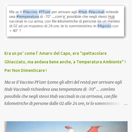
parlare di un vaccino che diffonda il virus anche dopo la
vaccinazione. Non avevamo mai sentito parlare di ricompense,
sconti, incentivi per vaccinarsi. Non avevamo mai visto
discriminazioni per coloro che non l’hanno fatto. Se non sei stato
vaccinato, nessuno aveva prima cercato di farti sentire una
persona cattiva. Non avevamo mai visto un vaccino che minacci le
relazioni tra familiari, colleghi e amici. Non avevamo mai visto un
vaccino usato per minacciare i mezzi di sussistenza, il lavoro o la
Era un po' come l' Amaro del Capo, era "spettacolare
scuola. Non avevamo mai visto un vaccino che permettesse a un
Ghiacciato, ma andava bene anche, a Temperatura Ambiente" !
dodicenne di ignorare il consenso dei genitori. Dopo tutti i vaccini
Per Non Dimenticare !
che abbiamo elencato sopra...
Ma se il Vaccino PFizer (come gli altri del resto) per arrivare agli
Hub Vaccinali richiedeva una temperatura di -70° ... .com'era
possibile che negli stessi Hub vaccinali in cui arrivava, con file
kilometriche di persone dalle 02 alle 24 ore, te lo somministravano
in Agosto con + 40° ? Ricordate i Camioncini di Gelati affittati per
lo scopo della temperatura? Qualcuno a suo tempo ribattezzo' il
Vaccino come: l' Amaro del Capo, era "spettacolare Ghiacciato, ma
andava bene anche, a Temperatura Ambiente"! Riproponiamo