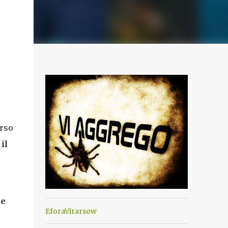
orso
il
he
EforaVirarsow