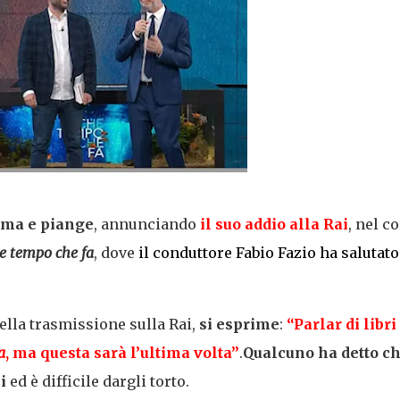
mma e piange
, annunciando
il suo addio alla Rai
, nel c
e tempo che fa
, dove
il conduttore Fabio Fazio ha salutato 
ella trasmissione sulla Rai,
si esprime
:
“Parlar di libri
a
, ma questa sarà l’ultima volta”
.
Qualcuno ha detto c
ni
ed è difficile dargli torto.