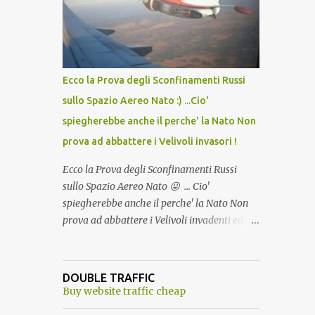
lo scopo della temperatura? Qualcuno a suo
tempo ribattezzo' il Vaccino come: l' Amaro
del Capo, era "spettacolare Ghiacciato, ma
andava bene anche, a Temperatura
Ambiente"! Riproponiamo l'articolo per NON
Ecco la Prova degli Sconfinamenti Russi
Dimenticare!
sullo Spazio Aereo Nato :) ...Cio'
spiegherebbe anche il perche' la Nato Non
prova ad abbattere i Velivoli invasori !
Ecco la Prova degli Sconfinamenti Russi
sullo Spazio Aereo Nato 😛 ... Cio'
spiegherebbe anche il perche' la Nato Non
prova ad abbattere i Velivoli invadenti ed
invasori... forse ne teme le conseguenze viste
le immagini ! Tranquilli, Non esiste ancora
alcuna notizia di un'invasione dello spazio
DOUBLE TRAFFIC
aereo NATO da parte di un robot chiamato
Buy website traffic cheap
"Goldrake"; questo evento sembra essere