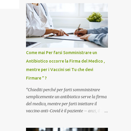
Come mai Per farsi Somministrare un
Antibiotico occorre la Firma del Medico ,
mentre per i Vaccini sei Tu che devi
Firmare ” ?
“Chiediti perché per farti somministrare
semplicemente un antibiotico serve la firma
del medico, mentre per farti iniettare il
vaccino anti-Covid è il paziente – anzi, il
cittadino sano – a dover firmare una
liberatoria di responsabilità. ” È una