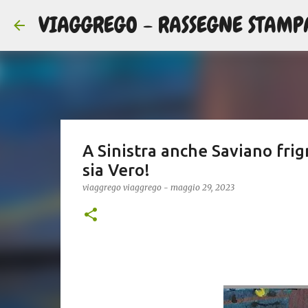
VIAGGREGO - RASSEGNE STAMP
A Sinistra anche Saviano frig
sia Vero!
viaggrego
viaggrego
-
maggio 29, 2023