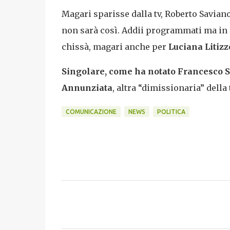
Magari sparisse dalla tv, Roberto Savian
non sarà così. Addii programmati ma in re
chissà, magari anche per
Luciana Litizz
Singolare, come ha notato Francesco St
Annunziata
, altra “dimissionaria” della t
COMUNICAZIONE
NEWS
POLITICA
C
o
m